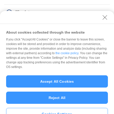
問い合わせ
About cookies collected through the website
If you click "Accept All Cookies" or close the banner to leave this screen,
登録情報の確認・変更
cookies will be stored and provided in order to improve convenience,
improve the site, provide information and analyze data (including sharing
with external partners) according to
the cookie policy
. You can change the
規約
settings at any time from "Cookie Settings" in Privacy Policy. You can
ガイドライン
change app tracking preferences using the advertisement identifier from
OS settings.
最新情報をチェック！
Accept All Cookies
加盟店サポート
Reject All