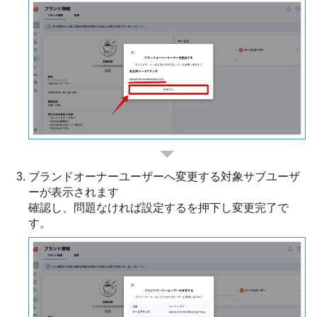
ブランドオーナーユーザーへ変更する対象サブユーザ
ーが表示されます
確認し、問題なければ設定するを押下し変更完了で
す。