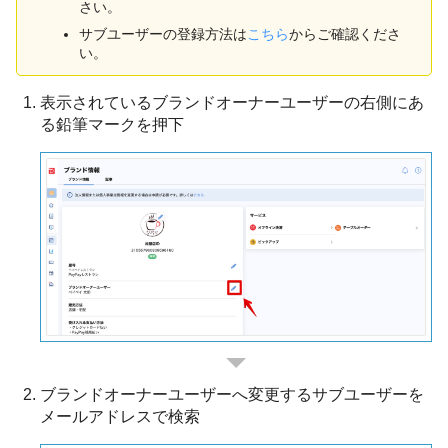
さい。
サブユーザーの登録方法は
こちら
からご確認くださ
い。
表示されているブランドオーナーユーザーの右側にあ
る鉛筆マークを押下
ブランドオーナーユーザーへ変更するサブユーザーを
メールアドレスで検索