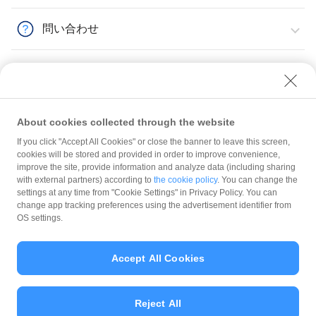
問い合わせ
About cookies collected through the website
If you click "Accept All Cookies" or close the banner to leave this screen,
登録情報の確認・変更
加盟店情報
cookies will be stored and provided in order to improve convenience,
加盟店（ブランド）のプロフィール情報を変更する
improve the site, provide information and analyze data (including sharing
with external partners) according to
the cookie policy
. You can change the
規約
settings at any time from "Cookie Settings" in Privacy Policy. You can
ガイドライン
change app tracking preferences using the advertisement identifier from
OS settings.
最新情報をチェック！
Accept All Cookies
加盟店サポート
Reject All