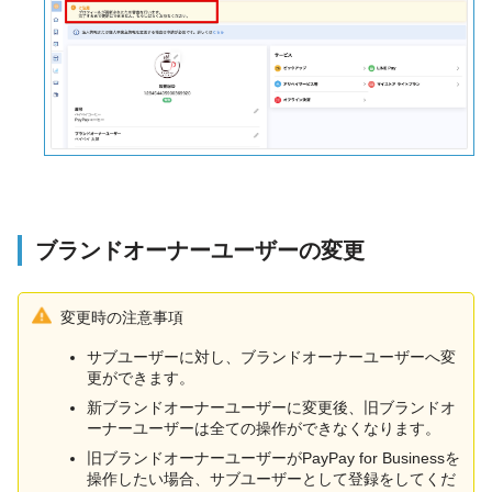
ブランドオーナーユーザーの変更
変更時の注意事項
サブユーザーに対し、ブランドオーナーユーザーへ変
更ができます。
新ブランドオーナーユーザーに変更後、旧ブランドオ
ーナーユーザーは全ての操作ができなくなります。
旧ブランドオーナーユーザーがPayPay for Businessを
操作したい場合、サブユーザーとして登録をしてくだ