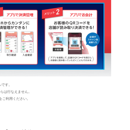
ールです。
からは行なえません。
essをご利用ください。