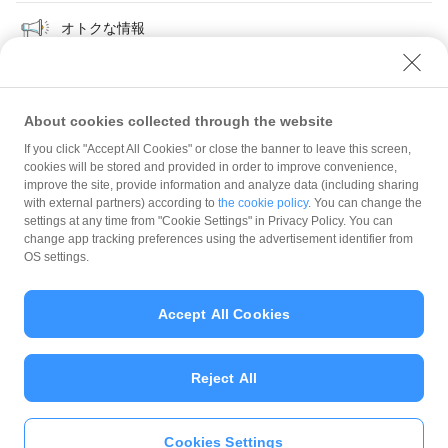
オトクな情報
About cookies collected through the website
If you click "Accept All Cookies" or close the banner to leave this screen,
スタンプカード事例
cookies will be stored and provided in order to improve convenience,
improve the site, provide information and analyze data (including sharing
with external partners) according to
the cookie policy
. You can change the
規約
settings at any time from "Cookie Settings" in Privacy Policy. You can
ガイドライン
change app tracking preferences using the advertisement identifier from
OS settings.
最新情報をチェック！
Accept All Cookies
加盟店サポート
Reject All
Cookies Settings