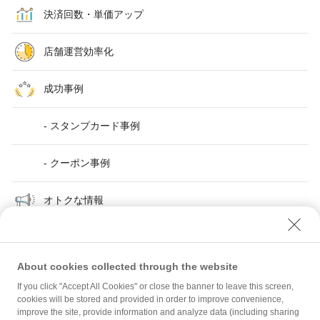
決済回数・単価アップ
店舗運営効率化
成功事例
- スタンプカード事例
- クーポン事例
オトクな情報
About cookies collected through the website
If you click "Accept All Cookies" or close the banner to leave this screen,
クーポン事例
cookies will be stored and provided in order to improve convenience,
improve the site, provide information and analyze data (including sharing