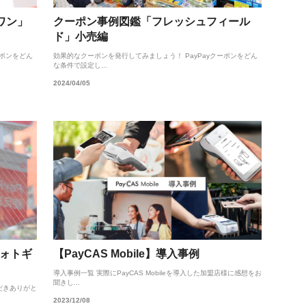
ワン」
クーポン事例図鑑「フレッシュフィール
ド」小売編
ーポンをどん
効果的なクーポンを発行してみましょう！ PayPayクーポンをどん
な条件で設定し...
2024/04/05
フォトギ
【PayCAS Mobile】導入事例
導入事例一覧 実際にPayCAS Mobileを導入した加盟店様に感想をお
聞きし...
ただきありがと
2023/12/08