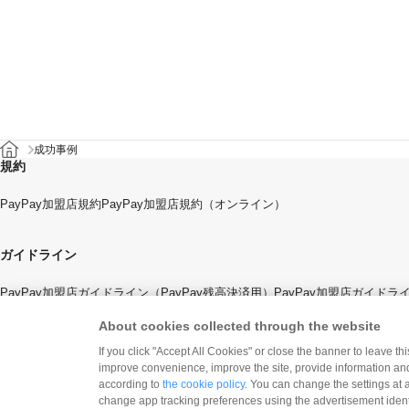
成功事例
規約
PayPay加盟店規約
PayPay加盟店規約（オンライン）
ガイドライン
PayPay加盟店ガイドライン（PayPay残高決済用）
PayPay加盟店ガイド
About cookies collected through the website
If you click "Accept All Cookies" or close the banner to leave th
improve convenience, improve the site, provide information and
according to
the cookie policy
. You can change the settings at 
change app tracking preferences using the advertisement identi