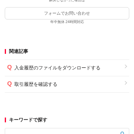
フォームでお問い合わせ
年中無休 24時間対応
関連記事
入金履歴のファイルをダウンロードする
取引履歴を確認する
キーワードで探す