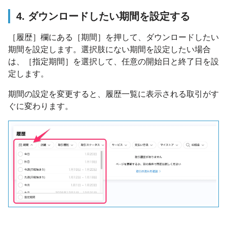
4. ダウンロードしたい期間を設定する
［履歴］欄にある［期間］を押して、ダウンロードしたい
期間を設定します。選択肢にない期間を設定したい場合
は、［指定期間］を選択して、任意の開始日と終了日を設
定します。
期間の設定を変更すると、履歴一覧に表示される取引がす
ぐに変わります。