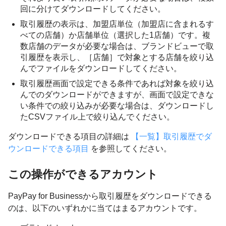
回に分けてダウンロードしてください。
取引履歴の表示は、加盟店単位（加盟店に含まれるす
べての店舗）か店舗単位（選択した1店舗）です。複
数店舗のデータが必要な場合は、ブランドビューで取
引履歴を表示し、［店舗］で対象とする店舗を絞り込
んでファイルをダウンロードしてください。
取引履歴画面で設定できる条件であれば対象を絞り込
んでのダウンロードができますが、画面で設定できな
い条件での絞り込みが必要な場合は、ダウンロードし
たCSVファイル上で絞り込んでください。
ダウンロードできる項目の詳細は
【一覧】取引履歴でダ
ウンロードできる項目
を参照してください。
この操作ができるアカウント
PayPay for Businessから取引履歴をダウンロードできる
のは、以下のいずれかに当てはまるアカウントです。