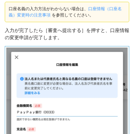
口座名義の入力方法がわからない場合は、
口座情報（口座名
義）変更時の注意事項
を参照してください。
入力が完了したら［審査へ提出する］を押すと、口座情報
の変更申請が完了します。