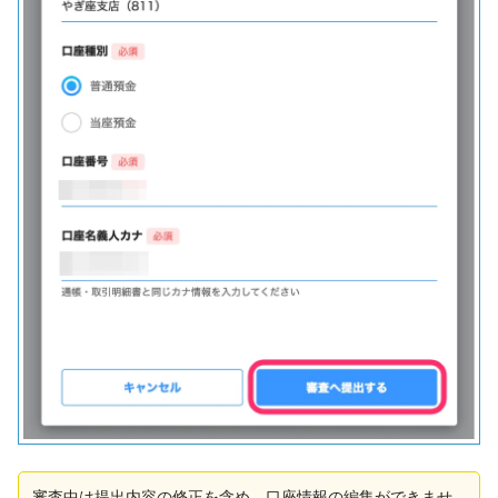
審査中は提出内容の修正を含め、口座情報の編集ができませ