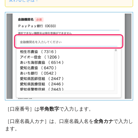
［口座番号］は
半角数字
で入力します。
［口座名義人カナ］は、口座名義人名を
全角カナ
で入力し
ます。