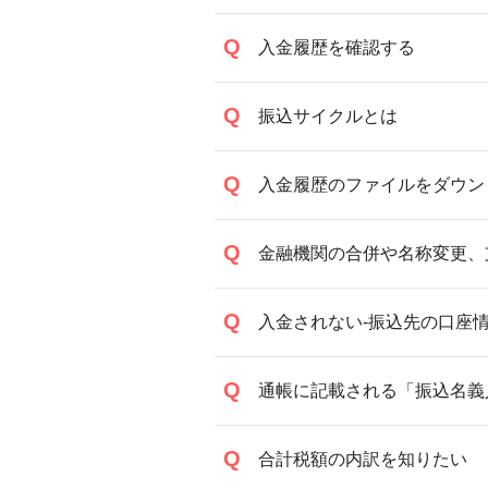
入金履歴を確認する
振込サイクルとは
入金履歴のファイルをダウン
金融機関の合併や名称変更、
入金されない-振込先の口座
通帳に記載される「振込名義
合計税額の内訳を知りたい