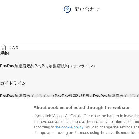
問い合わせ
入金
規約
PayPay加盟店規約
PayPay加盟店規約（オンライン）
ガイドライン
PayPay加盟店ガイドライン（PayPay残高決済用）
PayPay加盟店ガイド
About cookies collected through the website
If you click "Accept All Cookies" or close the banner to leave th
improve convenience, improve the site, provide information and
according to
the cookie policy
. You can change the settings at 
change app tracking preferences using the advertisement identi