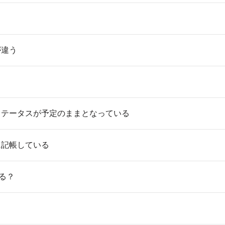
が違う
ステータスが予定のままとなっている
に記帳している
る？