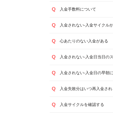
入金手数料について
入金されない-入金サイクル
心あたりのない入金がある
入金されない-入金日当日の
入金されない-入金日の早朝
入金失敗分はいつ再入金され
入金サイクルを確認する