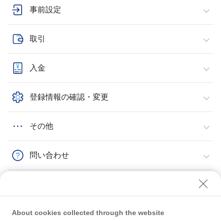
事前設定
取引
入金
登録情報の確認・変更
その他
問い合わせ
About cookies collected through the website