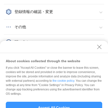
登録情報の確認・変更
その他
問い合わせ
About cookies collected through the website
If you click "Accept All Cookies" or close the banner to leave this screen,
その他
利用規約・セキュリティ
cookies will be stored and provided in order to improve convenience,
improve the site, provide information and analyze data (including sharing
with external partners) according to
the cookie policy
. You can change the
規約
settings at any time from "Cookie Settings" in Privacy Policy. You can
ガイドライン
change app tracking preferences using the advertisement identifier from
OS settings.
最新情報をチェック！
Accept All Cookies