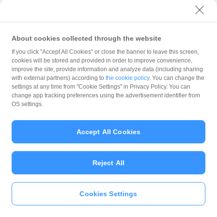
●掲載期間
About cookies collected through the website
If you click "Accept All Cookies" or close the banner to leave this screen,
PayPayではご利用いただくユーザーに不利益を与えないよう、景品表示
cookies will be stored and provided in order to improve convenience,
法および弊社
ガイドライン
を設け、クーポンの審査を行っておりま
improve the site, provide information and analyze data (including sharing
す。
with external partners) according to
the cookie policy
. You can change the
settings at any time from "Cookie Settings" in Privacy Policy. You can
change app tracking preferences using the advertisement identifier from
OS settings.
Accept All Cookies
Reject All
Cookies Settings