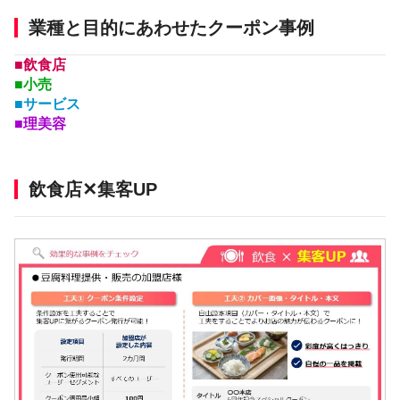
業種と目的にあわせたクーポン事例
■飲食店
■小売
■サービス
■理美容
飲食店✕集客UP