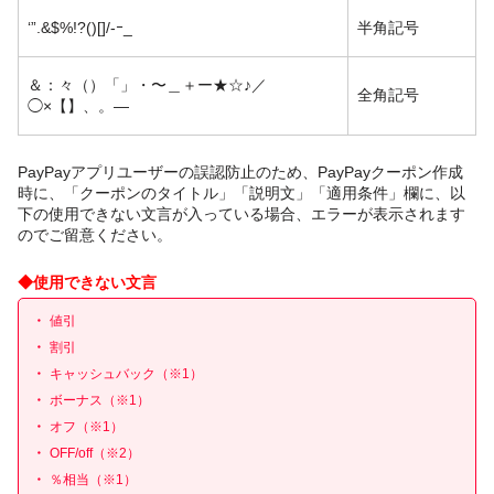
‘”.&$%!?()[]/-ｰ_
半角記号
＆：々（）「」・〜＿＋ー★☆♪／
全角記号
◯×【】、。—
PayPayアプリユーザーの誤認防止のため、PayPayクーポン作成
時に、「クーポンのタイトル」「説明文」「適用条件」欄に、以
下の使用できない文言が入っている場合、エラーが表示されます
のでご留意ください。
◆使用できない文言
値引
割引
キャッシュバック（※1）
ボーナス（※1）
オフ（※1）
OFF/off（※2）
％相当（※1）