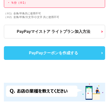
％分（※1）
（※1）全角/半角共に使用不可
（※2）全角/半角/大文字/小文字 共に使用不可
PayPayマイストア ライトプラン加入方法
PayPayクーポンを作成する