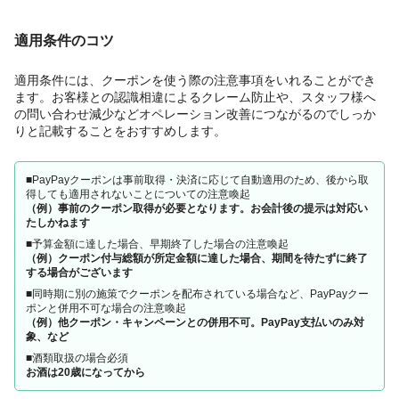
適用条件のコツ
適用条件には、クーポンを使う際の注意事項をいれることができ
ます。お客様との認識相違によるクレーム防止や、スタッフ様へ
の問い合わせ減少などオペレーション改善につながるのでしっか
りと記載することをおすすめします。
■PayPayクーポンは事前取得・決済に応じて自動適用のため、後から取
得しても適用されないことについての注意喚起
（例）事前のクーポン取得が必要となります。お会計後の提示は対応い
たしかねます
■予算金額に達した場合、早期終了した場合の注意喚起
（例）クーポン付与総額が所定金額に達した場合、期間を待たずに終了
する場合がございます
■同時期に別の施策でクーポンを配布されている場合など、PayPayクー
ポンと併用不可な場合の注意喚起
（例）他クーポン・キャンペーンとの併用不可。PayPay支払いのみ対
象、など
■酒類取扱の場合必須
お酒は20歳になってから