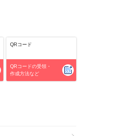
QRコード
QRコードの受領・
作成方法
など