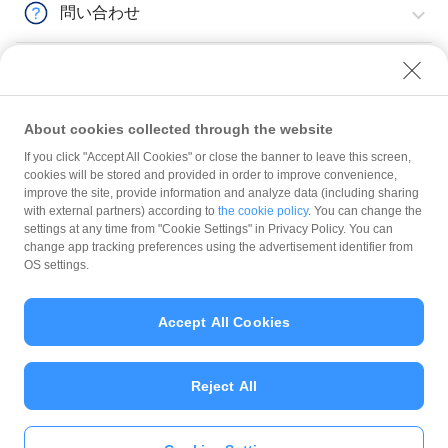
問い合わせ
About cookies collected through the website
If you click "Accept All Cookies" or close the banner to leave this screen,
入金
入金されない
入金されない-入金サイクルが違う
cookies will be stored and provided in order to improve convenience,
improve the site, provide information and analyze data (including sharing
with external partners) according to
the cookie policy
. You can change the
規約
settings at any time from "Cookie Settings" in Privacy Policy. You can
ガイドライン
change app tracking preferences using the advertisement identifier from
OS settings.
最新情報をチェック！
Accept All Cookies
加盟店サポート
Reject All