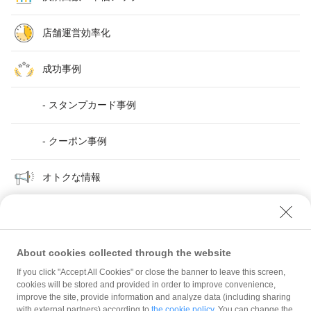
店舗運営効率化
成功事例
- スタンプカード事例
- クーポン事例
オトクな情報
About cookies collected through the website
If you click "Accept All Cookies" or close the banner to leave this screen,
リピーターをつくる
【リピーター増に】自動配布のPayPayクーポンでお客さまへアピールしよう
cookies will be stored and provided in order to improve convenience,
improve the site, provide information and analyze data (including sharing
with external partners) according to
the cookie policy
. You can change the