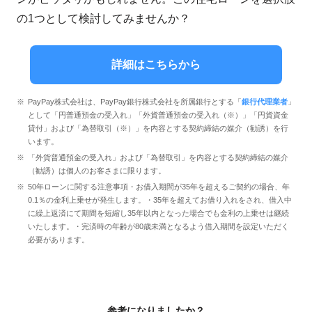
の1つとして検討してみませんか？
詳細はこちらから
PayPay株式会社は、PayPay銀行株式会社を所属銀行とする「
銀行代理業者
」
として「円普通預金の受入れ」「外貨普通預金の受入れ（※）」「円貨資金
貸付」および「為替取引（※）」を内容とする契約締結の媒介（勧誘）を行
います。
「外貨普通預金の受入れ」および「為替取引」を内容とする契約締結の媒介
（勧誘）は個人のお客さまに限ります。
50年ローンに関する注意事項・お借入期間が35年を超えるご契約の場合、年
0.1％の金利上乗せが発生します。・35年を超えてお借り入れをされ、借入中
に繰上返済にて期間を短縮し35年以内となった場合でも金利の上乗せは継続
いたします。・完済時の年齢が80歳未満となるよう借入期間を設定いただく
必要があります。
参考になりましたか？