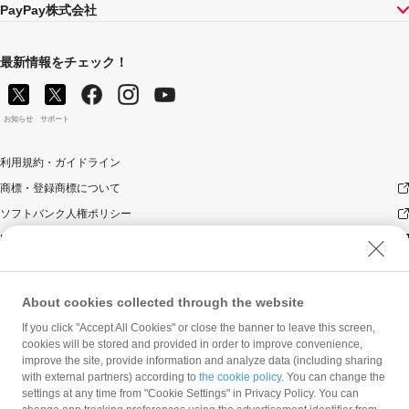
PayPay株式会社
最新情報をチェック！
お知らせ
サポート
利用規約・ガイドライン
商標・登録商標について
ソフトバンク人権ポリシー
PayPay Code of Ethics & Business Conduct
プライバシーポリシー
ユーザープライバシーについて
About cookies collected through the website
ユーザーセキュリティについて
If you click "Accept All Cookies" or close the banner to leave this screen,
ウェブサイト利用規約
cookies will be stored and provided in order to improve convenience,
improve the site, provide information and analyze data (including sharing
反社会的勢力に対する方針
with external partners) according to
the cookie policy
. You can change the
勧誘方針
settings at any time from "Cookie Settings" in Privacy Policy. You can