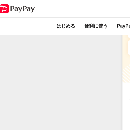
足立区のPayPay商品券を教えるなら「友だち紹介」も！ あな
特集記事
はじめる
便利に使う
Pay