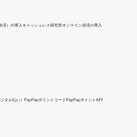
ド決済）の導入
キャッシュレス研究所
オンライン決済の導入
デジタル払い）
PayPayポイントコード
PayPayポイントAPI