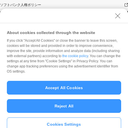
ソフトバンク人権ポリシー
PayPay Code of Ethics & Business Conduct
プライバシーポリシー
ユーザープライバシーについて
About cookies collected through the website
ユーザーセキュリティについて
If you click "Accept All Cookies" or close the banner to leave this screen,
ウェブサイト利用規約
cookies will be stored and provided in order to improve convenience,
improve the site, provide information and analyze data (including sharing
反社会的勢力に対する方針
with external partners) according to
the cookie policy
. You can change the
勧誘方針
settings at any time from "Cookie Settings" in Privacy Policy. You can
change app tracking preferences using the advertisement identifier from
マネロン等基本方針
OS settings.
カスタマーハラスメントに関する当社の考え方
Accept All Cookies
Reject All
© PayPay Corporation
Cookies Settings
いますぐ
PayPayアプリ
をダウンロ