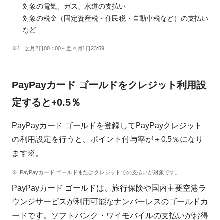
対象の電気、ガス、水道の支払い
対象の税金（固定資産税・住民税・自動車税など）の支払い
など
翌月2日00：00～翌々月1日23:59
PayPayカード ゴールドをクレジット利用設
定すると+0.5％
PayPayカード ゴールドを登録してPayPayクレジット
の利用設定を行うと、ポイント付与率が＋0.5％になり
ます※。
PayPayカード ゴールドまたはクレジットでの支払いが対象です。
PayPayカード ゴールドは、旅行保険や国内主要空港ラ
ウンジサービスが利用可能なナンバーレスのゴールドカ
ードです。ソフトバンク・ワイモバイルの支払いがお得