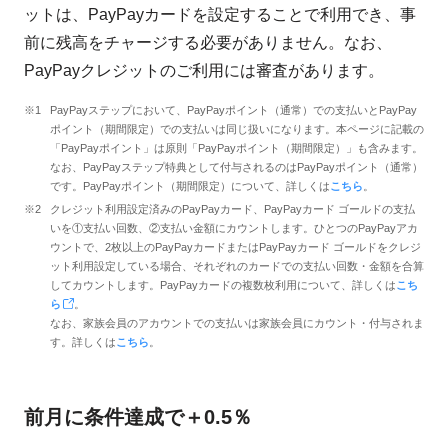
ットは、PayPayカードを設定することで利用でき、事
前に残高をチャージする必要がありません。なお、
PayPayクレジットのご利用には審査があります。
PayPayステップにおいて、PayPayポイント（通常）での支払いとPayPay
ポイント（期間限定）での支払いは同じ扱いになります。本ページに記載の
「PayPayポイント」は原則「PayPayポイント（期間限定）」も含みます。
なお、PayPayステップ特典として付与されるのはPayPayポイント（通常）
です。PayPayポイント（期間限定）について、詳しくは
こちら
。
クレジット利用設定済みのPayPayカード、PayPayカード ゴールドの支払
いを①支払い回数、②支払い金額にカウントします。ひとつのPayPayアカ
ウントで、2枚以上のPayPayカードまたはPayPayカード ゴールドをクレジ
ット利用設定している場合、それぞれのカードでの支払い回数・金額を合算
してカウントします。PayPayカードの複数枚利用について、詳しくは
こち
ら
。
なお、家族会員のアカウントでの支払いは家族会員にカウント・付与されま
す。詳しくは
こちら
。
前月に条件達成で＋0.5％