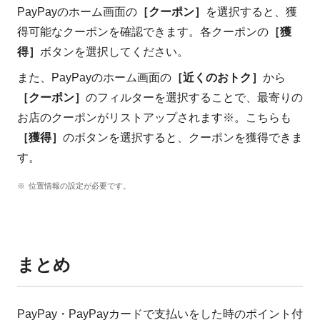
PayPayのホーム画面の
［クーポン］
を選択すると、獲
得可能なクーポンを確認できます。各クーポンの
［獲
得］
ボタンを選択してください。
また、PayPayのホーム画面の
［近くのおトク］
から
［クーポン］
のフィルターを選択することで、最寄りの
お店のクーポンがリストアップされます※。こちらも
［獲得］
のボタンを選択すると、クーポンを獲得できま
す。
位置情報の設定が必要です。
まとめ
PayPay・PayPayカードで支払いをした時のポイント付