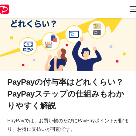
PayPayの付与率はどれくらい？
PayPayステップの仕組みもわか
りやすく解説
PayPayでは、お買い物のたびにPayPayポイントが貯ま
り、お得に支払いが可能です。