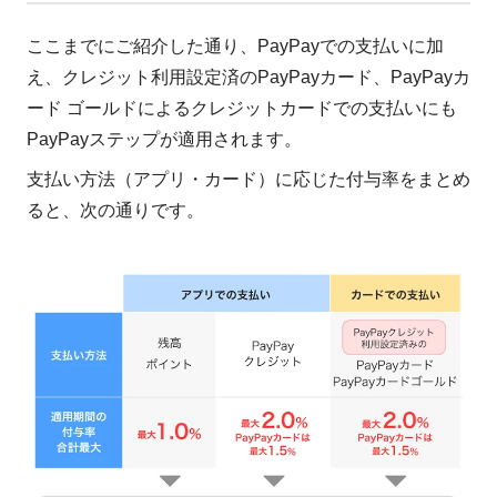
ここまでにご紹介した通り、PayPayでの支払いに加
え、クレジット利用設定済のPayPayカード、PayPayカ
ード ゴールドによるクレジットカードでの支払いにも
PayPayステップが適用されます。
支払い方法（アプリ・カード）に応じた付与率をまとめ
ると、次の通りです。