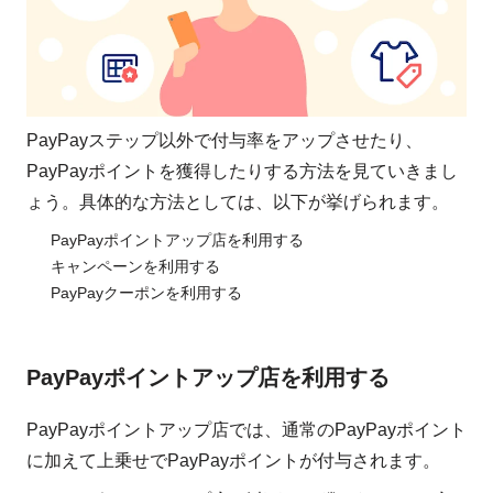
PayPayステップ以外で付与率をアップさせたり、
PayPayポイントを獲得したりする方法を見ていきまし
ょう。具体的な方法としては、以下が挙げられます。
PayPayポイントアップ店を利用する
キャンペーンを利用する
PayPayクーポンを利用する
PayPayポイントアップ店を利用する
PayPayポイントアップ店では、通常のPayPayポイント
に加えて上乗せでPayPayポイントが付与されます。