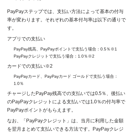
PayPayステップでは、支払い方法によって基本の付与
率が変わります。それぞれの基本付与率は以下の通りで
す。
アプリでの支払い
PayPay残高、PayPayポイントで支払う場合：0.5％※1
PayPayクレジットで支払う場合：1.0％※2
カードでの支払い※2
PayPayカード、PayPayカード ゴールドで支払う場合：
1.0％
チャージしたPayPay残高での支払いでは0.5％、後払い
のPayPayクレジットによる支払いでは1.0％の付与率で
PayPayポイントがもらえます。
なお、「PayPayクレジット」は、当月に利用した金額
を翌月まとめて支払いできる方法です。PayPayクレジ