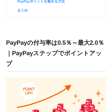
PayPayポイントを集める方法
まとめ
PayPayの付与率は0.5％～最大2.0％
｜PayPayステップでポイントアッ
プ