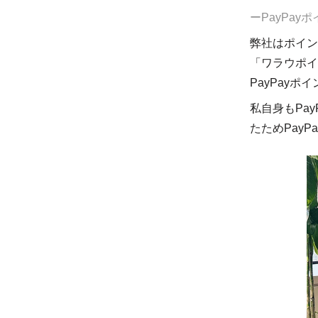
ーPayPa
弊社はポイン
「ワラウポイ
PayPay
私自身もPa
たためPay