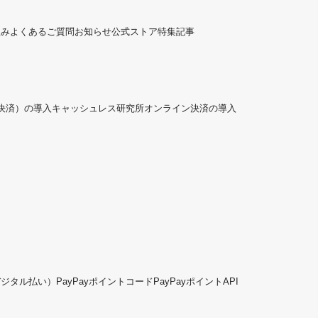
組み
よくあるご質問
お知らせ
公式ストア
特集記事
ド決済）の導入
キャッシュレス研究所
オンライン決済の導入
デジタル払い）
PayPayポイントコード
PayPayポイントAPI