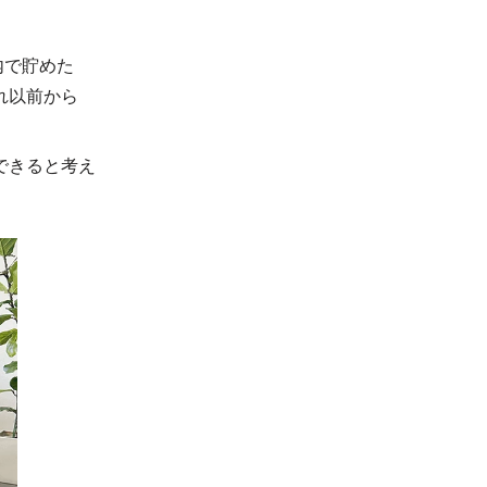
内で貯めた
れ以前から
できると考え