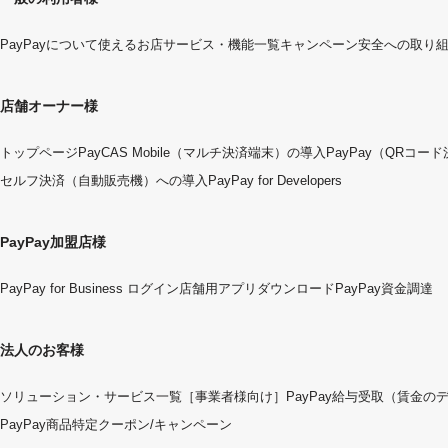
PayPayについて
使えるお店
サービス・機能一覧
キャンペーン
安全への取り
店舗オーナー様
トップページ
PayCAS Mobile（マルチ決済端末）の導入
PayPay（QRコー
セルフ決済（自動販売機）への導入
PayPay for Developers
PayPay加盟店様
PayPay for Business ログイン
店舗用アプリダウンロード
PayPay資金調達
法人のお客様
ソリューション・サービス一覧
［事業者様向け］PayPay給与受取（賃金の
PayPay商品特定クーポン/キャンペーン