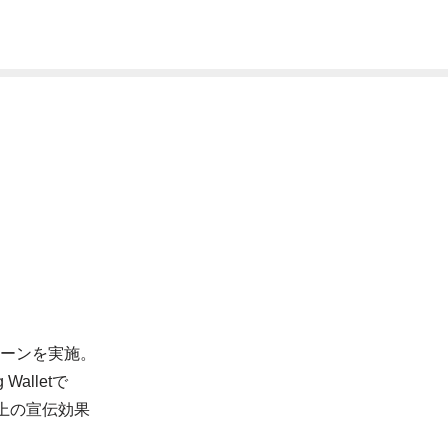
ペーンを実施。
lletで
以上の宣伝効果