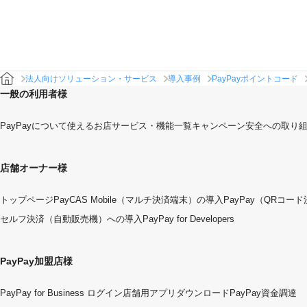
法人向けソリューション・サービス
導入事例
PayPayポイントコード
一般の利用者様
PayPayについて
使えるお店
サービス・機能一覧
キャンペーン
安全への取り
店舗オーナー様
トップページ
PayCAS Mobile（マルチ決済端末）の導入
PayPay（QRコー
セルフ決済（自動販売機）への導入
PayPay for Developers
PayPay加盟店様
PayPay for Business ログイン
店舗用アプリダウンロード
PayPay資金調達