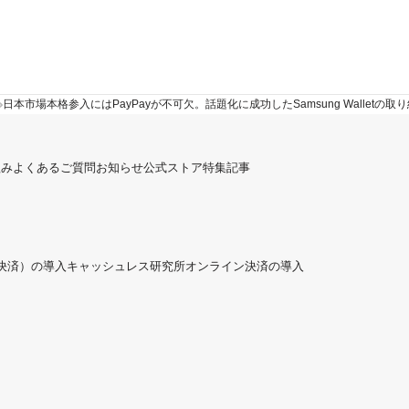
日本市場本格参入にはPayPayが不可欠。話題化に成功したSamsung Walletの取
組み
よくあるご質問
お知らせ
公式ストア
特集記事
ド決済）の導入
キャッシュレス研究所
オンライン決済の導入