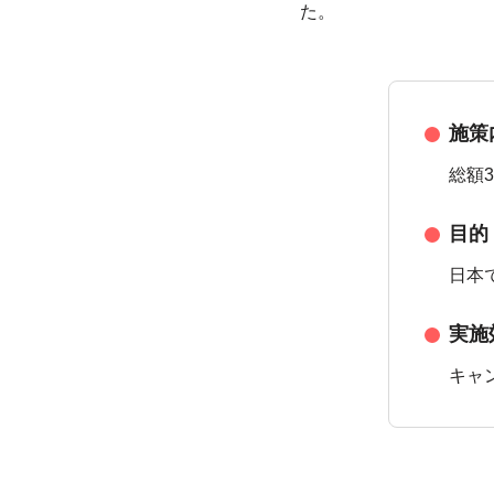
た。
施策
総額3
目的
日本
実施
キャ