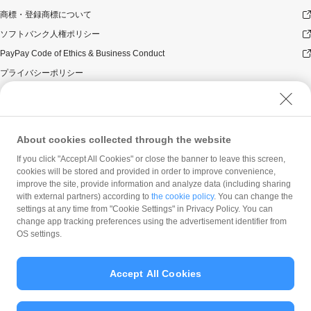
商標・登録商標について
ソフトバンク人権ポリシー
PayPay Code of Ethics & Business Conduct
プライバシーポリシー
ユーザープライバシーについて
ユーザーセキュリティについて
ウェブサイト利用規約
About cookies collected through the website
反社会的勢力に対する方針
If you click "Accept All Cookies" or close the banner to leave this screen,
勧誘方針
cookies will be stored and provided in order to improve convenience,
improve the site, provide information and analyze data (including sharing
マネロン等基本方針
with external partners) according to
the cookie policy
. You can change the
カスタマーハラスメントに関する当社の考え方
settings at any time from "Cookie Settings" in Privacy Policy. You can
change app tracking preferences using the advertisement identifier from
OS settings.
Accept All Cookies
© PayPay Corporation