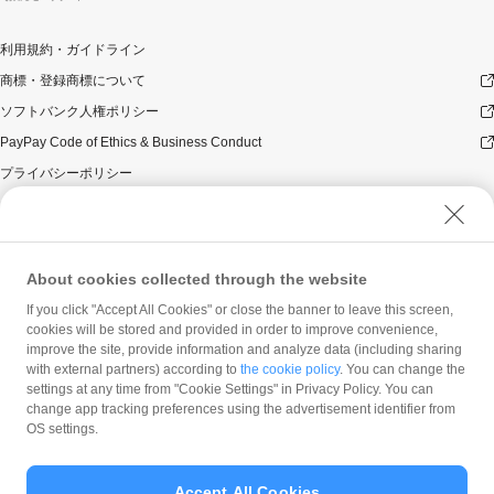
利用規約・ガイドライン
商標・登録商標について
ソフトバンク人権ポリシー
PayPay Code of Ethics & Business Conduct
プライバシーポリシー
ユーザープライバシーについて
ユーザーセキュリティについて
ウェブサイト利用規約
About cookies collected through the website
反社会的勢力に対する方針
If you click "Accept All Cookies" or close the banner to leave this screen,
勧誘方針
cookies will be stored and provided in order to improve convenience,
improve the site, provide information and analyze data (including sharing
マネロン等基本方針
with external partners) according to
the cookie policy
. You can change the
カスタマーハラスメントに関する当社の考え方
settings at any time from "Cookie Settings" in Privacy Policy. You can
change app tracking preferences using the advertisement identifier from
OS settings.
Accept All Cookies