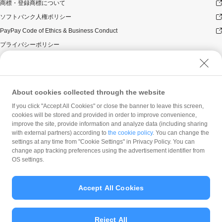
商標・登録商標について
ソフトバンク人権ポリシー
PayPay Code of Ethics & Business Conduct
プライバシーポリシー
ユーザープライバシーについて
ユーザーセキュリティについて
ウェブサイト利用規約
About cookies collected through the website
反社会的勢力に対する方針
If you click "Accept All Cookies" or close the banner to leave this screen,
勧誘方針
cookies will be stored and provided in order to improve convenience,
improve the site, provide information and analyze data (including sharing
マネロン等基本方針
with external partners) according to
the cookie policy
. You can change the
カスタマーハラスメントに関する当社の考え方
settings at any time from "Cookie Settings" in Privacy Policy. You can
change app tracking preferences using the advertisement identifier from
OS settings.
Accept All Cookies
© PayPay Corporation
Reject All