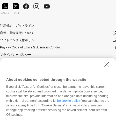
お知らせ
サポート
利用規約・ガイドライン
商標・登録商標について
ソフトバンク人権ポリシー
PayPay Code of Ethics & Business Conduct
プライバシーポリシー
ユーザープライバシーについて
ユーザーセキュリティについて
ウェブサイト利用規約
About cookies collected through the website
反社会的勢力に対する方針
If you click "Accept All Cookies" or close the banner to leave this screen,
勧誘方針
cookies will be stored and provided in order to improve convenience,
improve the site, provide information and analyze data (including sharing
マネロン等基本方針
with external partners) according to
the cookie policy
. You can change the
カスタマーハラスメントに関する当社の考え方
settings at any time from "Cookie Settings" in Privacy Policy. You can
change app tracking preferences using the advertisement identifier from
OS settings.