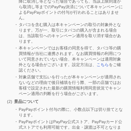
降に取消し等となった場合であっても、当該上限到達か
ら取消し等までのPayPay決済について本キャンペーンに
よるPayPayポイントの付与が行われることはありませ
ん。
タバコを含む購入は本キャンペーンの取引の対象外とな
ります。万が一、取引にタバコの購入が含まれる場合
は、当該取引へのキャンペーン適用を取り消す場合があ
ります。
本キャンペーンではお客様の同意を得て、タバコ等の購
買情報が当社に連携されます。なお購買情報の利用につ
いて同意されていない場合、本キャンペーンは適用対象
外となる場合がございます。設定方法は、
こちら
をご確
認ください。
対象店舗で支払いを行ったが本キャンペーンが適用され
ないなどの理由で後日補填を行う際、一部の店舗ではお
客様で設定された最新の購買情報利用同意状況でキャン
ペーン適用の判断を行う場合がございます。
景品について
PayPayポイント付与の際に、小数点以下は切り捨てとな
ります。
PayPayポイントはPayPay公式ストア、PayPayカード公
式ストアでも利用可能です。出金・譲渡は不可となりま