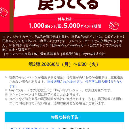
※ クレジットカード、PayPay商品券は対象外。※ PayPayポイントは、1ポイント＝1
円相当としてお支払いでご利用いただけます。クレジットカードとの併用はできませ
ん。※ 付与されるPayPayポイントはPayPay／PayPayカード公式ストアでの利用可
能。出金・譲渡不可
［キャンペーン実施主体］愛知県清須市［業務受託者］PayPay株式会社
第3弾 2026/6/1（月）〜6/30（火）
複数のキャンペーンが適用される場合、付与額が高いものが適用され、重複適用
されない場合があります。
重複適用された場合でも、付与率は最大66.5％となり
ます。
PayPayカードでのお支払いは「PayPayクレジット」以外は対象外です。
本キャンペーンは早期に終了することがあります。
タバコなど特定商品の購買情報が当社に連携されます。なお、購買情報の利用に
ついて同意されていない場合、適用対象外となる場合がございます。
お得な特典予告