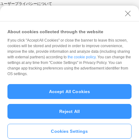
ユーザープライバシーについて
ユーザーセキュリティについて
ウェブサイト利用規約
反社会的勢力に対する方針
About cookies collected through the website
勧誘方針
If you click "Accept All Cookies" or close the banner to leave this screen,
cookies will be stored and provided in order to improve convenience,
マネロン等基本方針
improve the site, provide information and analyze data (including sharing
カスタマーハラスメントに関する当社の考え方
with external partners) according to
the cookie policy
. You can change the
settings at any time from "Cookie Settings" in Privacy Policy. You can
change app tracking preferences using the advertisement identifier from
OS settings.
Accept All Cookies
© PayPay Corporation
Reject All
Cookies Settings
いますぐ
PayPayアプリ
をダウンロ