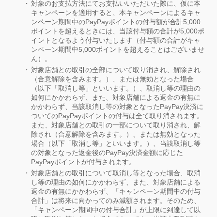
対象のお支払方法にてお支払いいただいた際に、仮に本
キャンペーンを適用すると、本キャンペーンによるキャ
ンペーン期間中のPayPayポイントの付与額が合計5,000
ポイントを超えるときには、当該付与額の合計が5,000ポ
イントとなるよう付与いたします（付与額の合計がキャ
ンペーン期間中5,000ポイントを超えることはございませ
ん）。
対象店舗との取引の全部について取り消され、解除され
（合意解除を含みます。）、または無効となった場合
（以下「取消し等」といいます。）、取消し等の理由の
如何にかかわらず、また、対象店舗による返金の有無に
かかわらず、当該取消し等の対象となったPayPay決済に
ついてのPayPayポイントの付与は全て取り消されます。
また、対象店舗との取引の一部について取り消され、解
除され（合意解除を含みます。）、または無効となった
場合（以下「取消し等」といいます。）、当該取消し等
の対象となった返金後のPayPay決済金額に応じた
PayPayポイントが付与されます。
対象店舗との取引について取消し等となった場合、取消
し等の理由の如何にかかわらず、また、対象店舗による
返金の有無にかかわらず、「キャンペーン期間中の付与
合計」は将来に向かってのみ減額されます。そのため、
「キャンペーン期間中の付与合計」が上限に到達して以