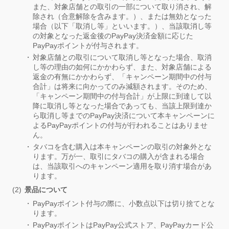
また、対象店舗との取引の一部について取り消され、解
除され（合意解除を含みます。）、または無効となった
場合（以下「取消し等」といいます。）、当該取消し等
の対象となった返金後のPayPay決済金額に応じた
PayPayポイントが付与されます。
対象店舗との取引について取消し等となった場合、取消
し等の理由の如何にかかわらず、また、対象店舗による
返金の有無にかかわらず、「キャンペーン期間中の付与
合計」は将来に向かってのみ減額されます。そのため、
「キャンペーン期間中の付与合計」が上限に到達して以
降に取消し等となった場合であっても、当該上限到達か
ら取消し等までのPayPay決済について本キャンペーンに
よるPayPayポイントの付与が行われることはありませ
ん。
タバコを含む購入は本キャンペーンの取引の対象外とな
ります。万が一、取引にタバコの購入が含まれる場合
は、当該取引へのキャンペーン適用を取り消す場合があ
ります。
景品について
PayPayポイント付与の際に、小数点以下は切り捨てとな
ります。
PayPayポイントはPayPay公式ストア、PayPayカード公