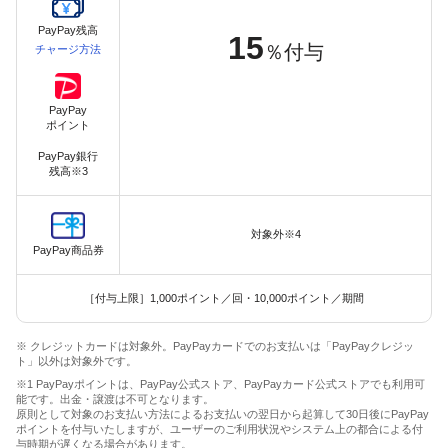
PayPay残高
15
％付与
チャージ方法
PayPay
ポイント
PayPay銀行
残高※3
対象外※4
PayPay商品券
［付与上限］1,000ポイント／回・10,000ポイント／期間
※ クレジットカードは対象外。PayPayカードでのお支払いは「PayPayクレジッ
ト」以外は対象外です。
※1 PayPayポイントは、PayPay公式ストア、PayPayカード公式ストアでも利用可
能です。出金・譲渡は不可となります。
原則として対象のお支払い方法によるお支払いの翌日から起算して30日後にPayPay
ポイントを付与いたしますが、ユーザーのご利用状況やシステム上の都合による付
与時期が遅くなる場合があります。