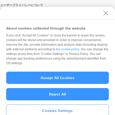
ユーザープライバシーについて
ユーザーセキュリティについて
ウェブサイト利用規約
反社会的勢力に対する方針
About cookies collected through the website
勧誘方針
If you click "Accept All Cookies" or close the banner to leave this screen,
cookies will be stored and provided in order to improve convenience,
マネロン等基本方針
improve the site, provide information and analyze data (including sharing
カスタマーハラスメントに関する当社の考え方
with external partners) according to
the cookie policy
. You can change the
settings at any time from "Cookie Settings" in Privacy Policy. You can
change app tracking preferences using the advertisement identifier from
OS settings.
Accept All Cookies
© PayPay Corporation
Reject All
Cookies Settings
いますぐ
PayPayアプリ
をダウンロ