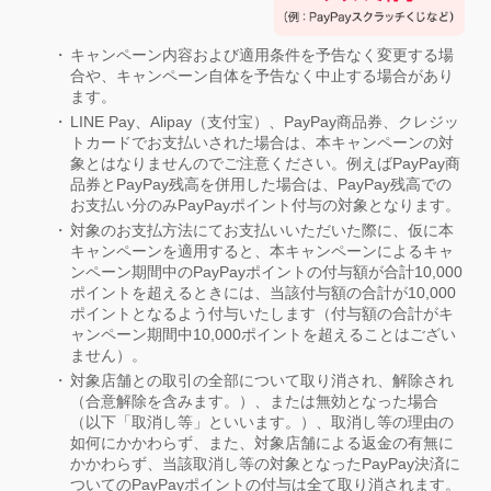
キャンペーン内容および適用条件を予告なく変更する場
合や、キャンペーン自体を予告なく中止する場合があり
ます。
LINE Pay、Alipay（支付宝）、PayPay商品券、クレジッ
トカードでお支払いされた場合は、本キャンペーンの対
象とはなりませんのでご注意ください。例えばPayPay商
品券とPayPay残高を併用した場合は、PayPay残高での
お支払い分のみPayPayポイント付与の対象となります。
対象のお支払方法にてお支払いいただいた際に、仮に本
キャンペーンを適用すると、本キャンペーンによるキャ
ンペーン期間中のPayPayポイントの付与額が合計10,000
ポイントを超えるときには、当該付与額の合計が10,000
ポイントとなるよう付与いたします（付与額の合計がキ
ャンペーン期間中10,000ポイントを超えることはござい
ません）。
対象店舗との取引の全部について取り消され、解除され
（合意解除を含みます。）、または無効となった場合
（以下「取消し等」といいます。）、取消し等の理由の
如何にかかわらず、また、対象店舗による返金の有無に
かかわらず、当該取消し等の対象となったPayPay決済に
ついてのPayPayポイントの付与は全て取り消されます。