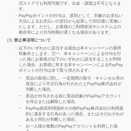
式ストアでも利用可能です。出金・譲渡は不可となりま
す。
PayPayポイントの付与は、原則として、対象のお支払い
方法によるお支払いの翌日から起算して30日後に実施い
たします。ただし、お客様のご利用状況やシステム上の
都合等により付与時期が遅くなる場合があります。
禁止事項等について
以下のいずれかに該当する場合は本キャンペーンの適用
対象外とします。万一、本キャンペーンによる付与を行
った後にお客様が以下のいずれかに該当することが判明
した場合、お客様に対する本キャンペーンによるPayPay
ポイントの付与は全て取り消されます。
景品の取得に関し、一定期間の取引・キャンセル等の
状況により不正行為が行われたとPayPay株式会社が
判断した場合。
景品が付与される前に景品対象のPayPayアカウント
を停止または解除した場合。
PayPay残高利用規約その他PayPay株式会社の利用規
約に違反する行為があった場合、またはそのおそれが
あると同社が判断した場合。
お一人様が複数のPayPayアカウントを利用した場