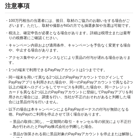
注意事項
・100万円相当の当選者には、後日、取材のご協力のお願いをする場合がご
ざいます。ただし、取材や撮影がNGの方でも抽選参加や当選は可能です。
・税法上、確定申告が必要となる場合があります。詳細は税理士または最寄
りの税務署にご確認ください。
・キャンペーン内容および適用条件、キャンペーンを予告なく変更する場合
や、中止する場合があります。
・アクセス集中やメンテナンスなどにより景品の付与が遅れる場合がありま
す。
・1つの端末で利用できるPayPayアカウントは1つまでです。
・同一端末を用いて異なる2つ以上のPayPayアカウントでログインして
PayPayアプリを利用された場合や、同一のPayPayアカウントで異なる2つ
以上の端末へログインをしてサービスを利用した場合や、同一クレジット
カードを異なる2つ以上のPayPayアカウントに登録してPayPayアプリを利
用された場合には、調査を行い、当社が不正のおそれがあると判断した場
合には景品付与を行いません。
・以下の場合は本キャンペーンによるPayPayボーナスの付与が無効となる
他、PayPayのご利用を停止させて頂く場合があります。
– 景品の取得に関し、一定期間の取引・キャンセル等の状況により不正行
為が行われたとPayPay株式会社が判断した場合。
– 景品が加算される前に景品対象のPayPayアカウントを停止または解除し