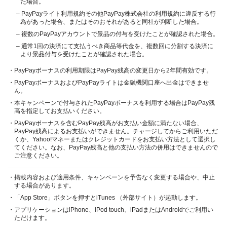
た場合。
– PayPayライト利用規約その他PayPay株式会社の利用規約に違反する行
為があった場合、またはそのおそれがあると同社が判断した場合。
– 複数のPayPayアカウントで景品の付与を受けたことが確認された場合。
– 通常1回の決済にて支払うべき商品等代金を、複数回に分割する決済に
より景品付与を受けたことが確認された場合。
・PayPayボーナスの利用期限はPayPay残高の変更日から2年間有効です。
・PayPayボーナスおよびPayPayライトは金融機関口座へ出金はできませ
ん。
・本キャンペーンで付与されたPayPayボーナスを利用する場合はPayPay残
高を指定してお支払いください。
・PayPayボーナスを含むPayPay残高がお支払い金額に満たない場合、
PayPay残高によるお支払いができません。チャージしてからご利用いただ
くか、Yahoo!マネーまたはクレジットカードをお支払い方法として選択し
てください。なお、PayPay残高と他の支払い方法の併用はできませんので
ご注意ください。
・掲載内容および適用条件、キャンペーンを予告なく変更する場合や、中止
する場合があります。
・「App Store」ボタンを押すとiTunes （外部サイト）が起動します。
・アプリケーションはiPhone、iPod touch、iPadまたはAndroidでご利用い
ただけます。