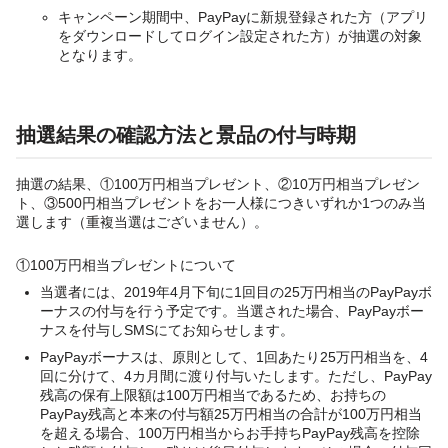
キャンペーン期間中、PayPayに新規登録された方（アプリ
をダウンロードしてログイン設定された方）が抽選の対象
となります。
抽選結果の確認方法と景品の付与時期
抽選の結果、①100万円相当プレゼント、②10万円相当プレゼン
ト、③500円相当プレゼントをお一人様につきいずれか1つのみ当
選します（重複当選はございません）。
①100万円相当プレゼントについて
当選者には、2019年4月下旬に1回目の25万円相当のPayPayボ
ーナスの付与を行う予定です。当選された場合、PayPayボー
ナスを付与しSMSにてお知らせします。
PayPayボーナスは、原則として、1回あたり25万円相当を、4
回に分けて、4カ月間に渡り付与いたします。ただし、PayPay
残高の保有上限額は100万円相当であるため、お持ちの
PayPay残高と本来の付与額25万円相当の合計が100万円相当
を超える場合、100万円相当からお手持ちPayPay残高を控除