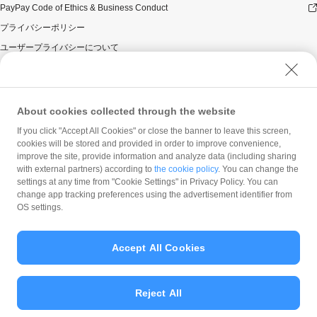
PayPay Code of Ethics & Business Conduct
プライバシーポリシー
ユーザープライバシーについて
ユーザーセキュリティについて
ウェブサイト利用規約
反社会的勢力に対する方針
About cookies collected through the website
勧誘方針
If you click "Accept All Cookies" or close the banner to leave this screen,
cookies will be stored and provided in order to improve convenience,
マネロン等基本方針
improve the site, provide information and analyze data (including sharing
カスタマーハラスメントに関する当社の考え方
with external partners) according to
the cookie policy
. You can change the
settings at any time from "Cookie Settings" in Privacy Policy. You can
change app tracking preferences using the advertisement identifier from
OS settings.
Accept All Cookies
© PayPay Corporation
Reject All