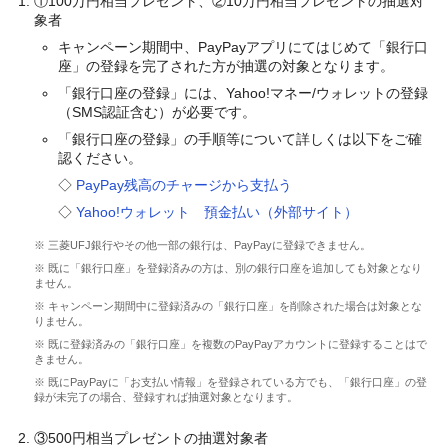
①100万円相当プレゼント、②10万円相当プレゼントの抽選対
象者
キャンペーン期間中、PayPayアプリにてはじめて「銀行口
座」の登録を完了された方が抽選の対象となります。
「銀行口座の登録」には、Yahoo!マネー/ウォレットの登録
（SMS認証含む）が必要です。
「銀行口座の登録」の手順等について詳しくは以下をご確
認ください。
◇
PayPay残高のチャージから支払う
◇
Yahoo!ウォレット 預金払い（外部サイト）
※ 三菱UFJ銀行やその他一部の銀行は、PayPayに登録できません。
※ 既に「銀行口座」を登録済みの方は、別の銀行口座を追加しても対象となり
ません。
※ キャンペーン期間中に登録済みの「銀行口座」を削除された場合は対象とな
りません。
※ 既に登録済みの「銀行口座」を複数のPayPayアカウントに登録することはで
きません。
※ 既にPayPayに「お支払い情報」を登録されている方でも、「銀行口座」の登
録が未完了の場合、登録すれば抽選対象となります。
③500円相当プレゼントの抽選対象者