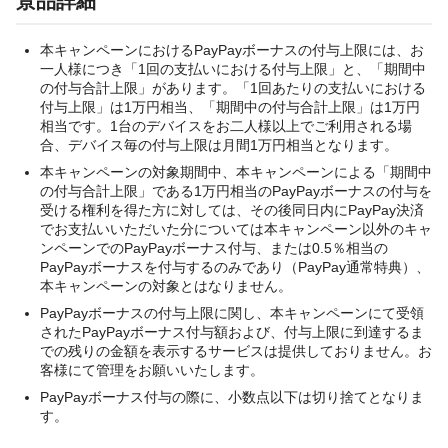
景品詳細
本キャンペーンにおけるPayPayボーナスの付与上限には、お
一人様につき「1回の支払いにおける付与上限」と、「期間中
の付与合計上限」があります。「1回あたりの支払いにおける
付与上限」は1万円相当、「期間中の付与合計上限」は1万円
相当です。1台のデバイスをお二人様以上でご利用される場
合、デバイス毎の付与上限は月間1万円相当となります。
本キャンペーンの対象期間中、本キャンペーンによる「期間中
の付与合計上限」である1万円相当のPayPayボーナスの付与を
受ける権利を得た方に対しては、その後同日内にPayPay決済
でお支払いいただいた分については本キャンペーン以外のキャ
ンペーンでのPayPayボーナス付与、または0.5％相当の
PayPayボーナスを付与するのみであり（PayPay通常特典）、
本キャンペーンの対象とはなりません。
PayPayボーナスの付与上限に関し、本キャンペーンにて受領
されたPayPayボーナス付与額および、付与上限に到達するま
での残りの金額を表示するサービスは提供しておりません。お
客様にて管理をお願いいたします。
PayPayボーナス付与の際に、小数点以下は切り捨てとなりま
す。