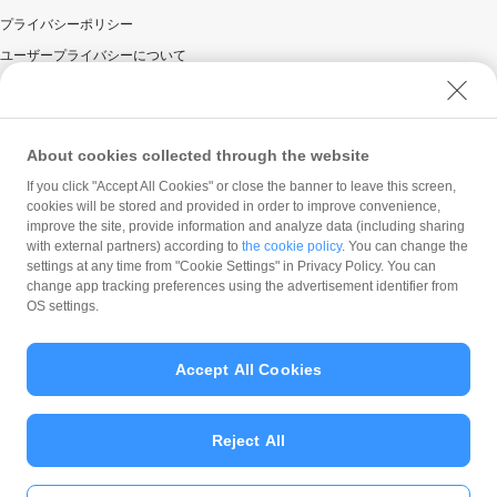
プライバシーポリシー
ユーザープライバシーについて
ユーザーセキュリティについて
ウェブサイト利用規約
反社会的勢力に対する方針
About cookies collected through the website
勧誘方針
If you click "Accept All Cookies" or close the banner to leave this screen,
cookies will be stored and provided in order to improve convenience,
マネロン等基本方針
improve the site, provide information and analyze data (including sharing
カスタマーハラスメントに関する当社の考え方
with external partners) according to
the cookie policy
. You can change the
settings at any time from "Cookie Settings" in Privacy Policy. You can
change app tracking preferences using the advertisement identifier from
OS settings.
Accept All Cookies
© PayPay Corporation
Reject All