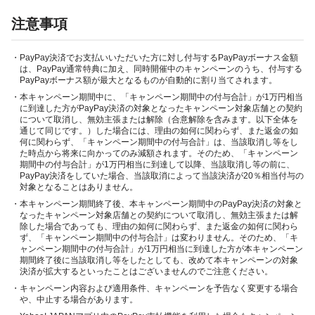
注意事項
・PayPay決済でお支払いいただいた方に対し付与するPayPayボーナス金額
は、PayPay通常特典に加え、同時開催中のキャンペーンのうち、付与する
PayPayボーナス額が最大となるものが自動的に割り当てされます。
・本キャンペーン期間中に、「キャンペーン期間中の付与合計」が1万円相当
に到達した方がPayPay決済の対象となったキャンペーン対象店舗との契約
について取消し、無効主張または解除（合意解除を含みます。以下全体を
通じて同じです。）した場合には、理由の如何に関わらず、また返金の如
何に関わらず、「キャンペーン期間中の付与合計」は、当該取消し等をし
た時点から将来に向かってのみ減額されます。そのため、「キャンペーン
期間中の付与合計」が1万円相当に到達して以降、当該取消し等の前に、
PayPay決済をしていた場合、当該取消によって当該決済が20％相当付与の
対象となることはありません。
・本キャンペーン期間終了後、本キャンペーン期間中のPayPay決済の対象と
なったキャンペーン対象店舗との契約について取消し、無効主張または解
除した場合であっても、理由の如何に関わらず、また返金の如何に関わら
ず、「キャンペーン期間中の付与合計」は変わりません。そのため、「キ
ャンペーン期間中の付与合計」が1万円相当に到達した方が本キャンペーン
期間終了後に当該取消し等をしたとしても、改めて本キャンペーンの対象
決済が拡大するといったことはございませんのでご注意ください。
・キャンペーン内容および適用条件、キャンペーンを予告なく変更する場合
や、中止する場合があります。