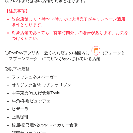
以下の①または②の店舗が対象となります。
【注意事項】
対象店舗にて15時〜18時までの決済完了がキャンペーン適用
条件となります。
対象店舗であっても「営業時間外」の場合があります。お気を
つけください。
①PayPayアプリ内「近くのお店」の地図内に
（フォークと
スプーンマーク）にてピンが表示されている店舗
②以下の店舗
フレッシュネスバーガー
オリジン弁当/キッチンオリジン
中華東秀/れんげ食堂Toshu
牛角/牛角ビュッフェ
ピザーラ
上島珈琲
松屋/松乃屋/松のや/マイカリー食堂