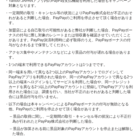
・Yahoo! JAPANアプリ内のPayPay支払機能を利用した場合もキャンペーン
対象となります。
・一定期間の取引・キャンセル等の状況によりPayPay株式会社が不正のおそ
れがあると判断した場合、PayPayのご利用を停止させて頂く場合がありま
す。
・加盟店による自己取引の可能性があると弊社が判断した場合、PayPayボー
ナスの付与に際し対象のレシートまたは領収書を確認させていただくこと
があります。PayPay決済利用時に必ず取得のうえ、PayPayボーナスの付
与がなされるまで保管してください。
・アクセス集中やメンテナンスなどにより景品の付与が遅れる場合がありま
す。
・1つの端末で利用できるPayPayアカウントは1つまでです。
・同一端末を用いて異なる2つ以上のPayPayアカウントでログインして
PayPayアプリを利用された場合や、同一のPayPayアカウントで異なる2つ
以上の端末へログインをしてサービスを利用した場合や、同一クレジット
カードを異なる2つ以上のPayPayアカウントに登録してPayPayアプリを利
用された場合には、調査を行い、当社が不正のおそれがあると判断した場
合には景品付与を行いません。
・以下の場合は本キャンペーンによるPayPayボーナスの付与が無効となる
他、PayPayのご利用を停止させて頂く場合があります。
– 景品の取得に関し、一定期間の取引・キャンセル等の状況により不正行
為が行われたとPayPay株式会社が判断した場合。
– 景品が加算される前に景品対象のPayPayアカウントを停止または解除し
た場合。