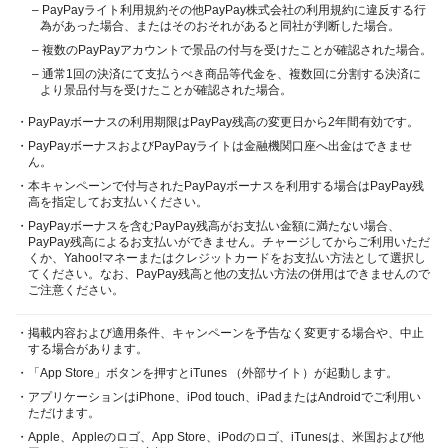
– PayPayライト利用規約その他PayPay株式会社の利用規約に違反する行
為があった場合、またはそのおそれがあると同社が判断した場合。
– 複数のPayPayアカウントで景品の付与を受けたことが確認された場合。
– 通常1回の決済にて支払うべき商品等代金を、複数回に分割する決済に
より景品付与を受けたことが確認された場合。
・PayPayボーナスの利用期限はPayPay残高の変更日から2年間有効です。
・PayPayボーナスおよびPayPayライトは金融機関口座へ出金はできませ
ん。
・本キャンペーンで付与されたPayPayボーナスを利用する場合はPayPay残
高を指定してお支払いください。
・PayPayボーナスを含むPayPay残高がお支払い金額に満たない場合、
PayPay残高によるお支払いができません。チャージしてからご利用いただ
くか、Yahoo!マネーまたはクレジットカードをお支払い方法として選択し
てください。なお、PayPay残高と他の支払い方法の併用はできませんので
ご注意ください。
・掲載内容および適用条件、キャンペーンを予告なく変更する場合や、中止
する場合があります。
・「App Store」ボタンを押すとiTunes （外部サイト）が起動します。
・アプリケーションはiPhone、iPod touch、iPadまたはAndroidでご利用い
ただけます。
・Apple、Appleのロゴ、App Store、iPodのロゴ、iTunesは、米国および他