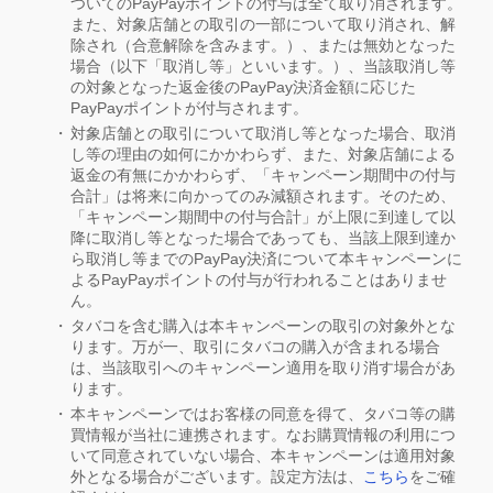
ついてのPayPayポイントの付与は全て取り消されます。
また、対象店舗との取引の一部について取り消され、解
除され（合意解除を含みます。）、または無効となった
場合（以下「取消し等」といいます。）、当該取消し等
の対象となった返金後のPayPay決済金額に応じた
PayPayポイントが付与されます。
対象店舗との取引について取消し等となった場合、取消
し等の理由の如何にかかわらず、また、対象店舗による
返金の有無にかかわらず、「キャンペーン期間中の付与
合計」は将来に向かってのみ減額されます。そのため、
「キャンペーン期間中の付与合計」が上限に到達して以
降に取消し等となった場合であっても、当該上限到達か
ら取消し等までのPayPay決済について本キャンペーンに
よるPayPayポイントの付与が行われることはありませ
ん。
タバコを含む購入は本キャンペーンの取引の対象外とな
ります。万が一、取引にタバコの購入が含まれる場合
は、当該取引へのキャンペーン適用を取り消す場合があ
ります。
本キャンペーンではお客様の同意を得て、タバコ等の購
買情報が当社に連携されます。なお購買情報の利用につ
いて同意されていない場合、本キャンペーンは適用対象
外となる場合がございます。設定方法は、
こちら
をご確