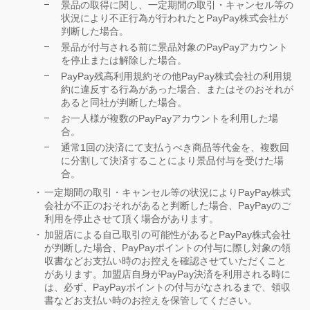
景品の取得に関し、一定期間の取引・キャンセル等の
状況により不正行為が行われたとPayPay株式会社が
判断した場合。
景品が付与される前に景品対象のPayPayアカウント
を停止または解除した場合。
PayPay残高利用規約その他PayPay株式会社の利用規
約に違反する行為があった場合、またはそのおそれが
あると同社が判断した場合。
お一人様が複数のPayPayアカウントを利用した場
合。
通常1回の決済にて支払うべき商品等代金を、複数回
に分割して決済することにより景品付与を受けた場
合。
一定期間の取引・キャンセル等の状況によりPayPay株式
会社が不正のおそれがあると判断した場合、PayPayのご
利用を停止させて頂く場合があります。
加盟店による自己取引の可能性があるとPayPay株式会社
が判断した場合、PayPayポイントの付与に際し対象の領
収書などお支払い時のお控えを確認させていただくこと
があります。加盟店自身がPayPay決済を利用される時に
は、必ず、PayPayポイントの付与がなされるまで、領収
書などお支払い時のお控えを保管してください。