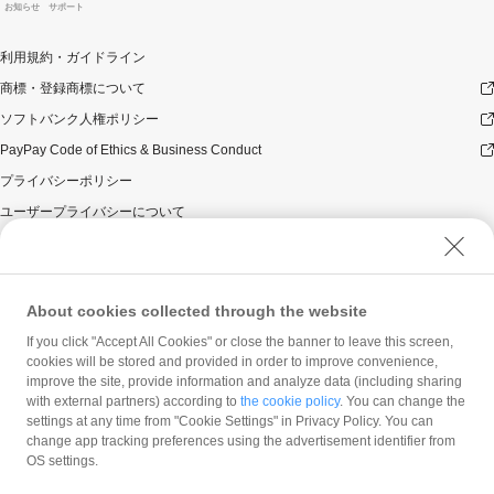
お知らせ
サポート
利用規約・ガイドライン
商標・登録商標について
ソフトバンク人権ポリシー
PayPay Code of Ethics & Business Conduct
プライバシーポリシー
ユーザープライバシーについて
ユーザーセキュリティについて
ウェブサイト利用規約
反社会的勢力に対する方針
About cookies collected through the website
勧誘方針
If you click "Accept All Cookies" or close the banner to leave this screen,
cookies will be stored and provided in order to improve convenience,
マネロン等基本方針
improve the site, provide information and analyze data (including sharing
カスタマーハラスメントに関する当社の考え方
with external partners) according to
the cookie policy
. You can change the
settings at any time from "Cookie Settings" in Privacy Policy. You can
change app tracking preferences using the advertisement identifier from
OS settings.