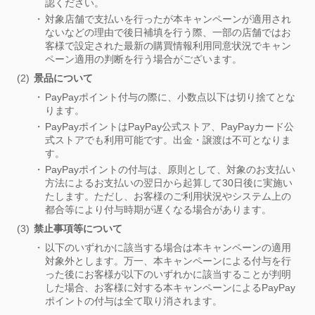
認ください。
対象店舗で支払いを行ったが本キャンペーンが適用され
ないなどの理由で後日補填を行う際、一部の店舗ではお
客様で設定された最新の購買情報利用同意状況でキャン
ペーン適用の判断を行う場合がございます。
景品について
PayPayポイント付与の際に、小数点以下は切り捨てとな
ります。
PayPayポイントはPayPay公式ストア、PayPayカード公
式ストアでも利用可能です。出金・譲渡は不可となりま
す。
PayPayポイントの付与は、原則として、対象のお支払い
方法によるお支払いの翌日から起算して30日後に実施い
たします。ただし、お客様のご利用状況やシステム上の
都合等により付与時期が遅くなる場合があります。
禁止事項等について
以下のいずれかに該当する場合は本キャンペーンの適用
対象外とします。万一、本キャンペーンによる付与を行
った後にお客様が以下のいずれかに該当することが判明
した場合、お客様に対する本キャンペーンによるPayPay
ポイントの付与は全て取り消されます。