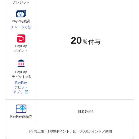
クレジット
PayPay残高
チャージ方法
20
％付与
PayPay
ポイント
PayPay
デビット※3
PayPay
デビット
アプリ
対象外※4
PayPay商品券
［付与上限］1,000ポイント／回・3,000ポイント／期間