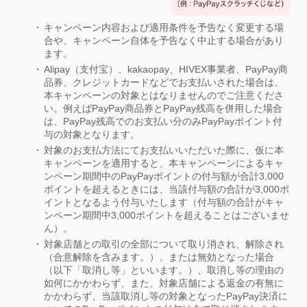
キャンペーン内容および適用条件を予告なく変更する場
合や、キャンペーン自体を予告なく中止する場合があり
ます。
Alipay（支付宝）、kakaopay、HIVEX事業者、PayPay商
品券、クレジットカードなどでお支払いされた場合は、
本キャンペーンの対象とはなりませんのでご注意くださ
い。例えばPayPay商品券とPayPay残高を併用した場合
は、PayPay残高でのお支払い分のみPayPayポイント付
与の対象となります。
対象のお支払方法にてお支払いいただいた際に、仮に本
キャンペーンを適用すると、本キャンペーンによるキャ
ンペーン期間中のPayPayポイントの付与額が合計3,000
ポイントを超えるときには、当該付与額の合計が3,000ポ
イントとなるよう付与いたします（付与額の合計がキャ
ンペーン期間中3,000ポイントを超えることはございませ
ん）。
対象店舗との取引の全部について取り消され、解除され
（合意解除を含みます。）、または無効となった場合
（以下「取消し等」といいます。）、取消し等の理由の
如何にかかわらず、また、対象店舗による返金の有無に
かかわらず、当該取消し等の対象となったPayPay決済に