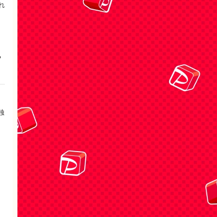
れ
ツ
独