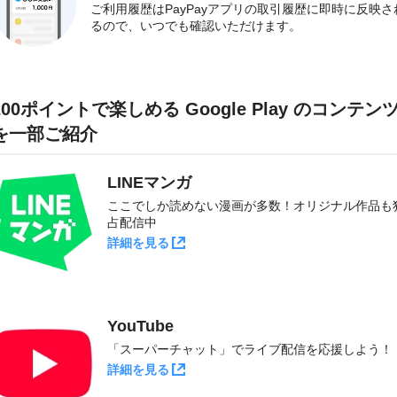
ご利用履歴はPayPayアプリの取引履歴に即時に反映さ
るので、いつでも確認いただけます。
200ポイントで楽しめる Google Play のコンテン
を一部ご紹介
LINEマンガ
ここでしか読めない漫画が多数！オリジナル作品も
占配信中
詳細を見る
YouTube
「スーパーチャット」でライブ配信を応援しよう！
詳細を見る