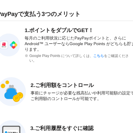
PayPayで支払う3つのメリット
1.ポイントをダブルでGET！
毎月のご利用状況に応じたPayPayポイントと、さらに
Android™ ユーザーならGoogle Play Points がどちらも貯
ります。
Google Play Points について詳しくは、
こちら
をご確認くださ
い。
2.ご利用額をコントロール
事前にチャージが必要な残高払いや利用可能額の設定
ご利用額のコントロールが可能です。
3.ご利用履歴をすぐに確認