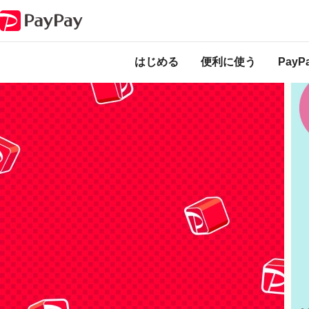
キャンペーン
Google Play の支払い方法にPayPayを追加すると20
本
ー
はじめる
便利に使う
Pay