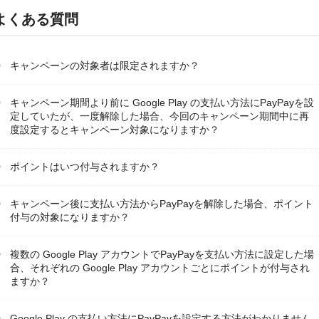
よくある質問
キャンペーンの対象者は限定されますか？
キャンペーン期間より前に Google Play の支払い方法にPayPayを設
定していたが、一度解除した場合、今回のキャンペーン期間中に再
度設定するとキャンペーン対象になりますか？
ポイントはいつ付与されますか？
キャンペーン後に支払い方法からPayPayを解除した場合、ポイント
付与の対象になりますか？
複数の Google Play アカウントでPayPayを支払い方法に設定した場
合、それぞれの Google Play アカウントごとにポイントが付与され
ますか？
Google Play の支払い方法にPayPayを設定する方法がわかりません