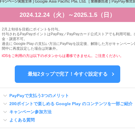
2024.12.24（火）～2025.1.5（日）
2月上旬頃を目処にポイントを付与。
付与されるPayPayポイントはPayPay／PayPayカード公式ストアでも利用可能。
金・譲渡不可。
過去に Google Play の支払い方法にPayPayを設定後、解除した方がキャンペーン
間中に再度設定した場合は対象外。
iOSをご利用の方は以下のボタンからは遷移できません。ご注意ください。
最短2タップで完了！今すぐ設定する
PayPayで支払う3つのメリット
200ポイントで楽しめる Google Play のコンテンツを一部ご紹介
キャンペーン参加方法
よくある質問