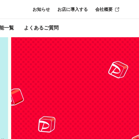
お知らせ
お店に導入する
会社概要
ペ
能一覧
よくあるご質問