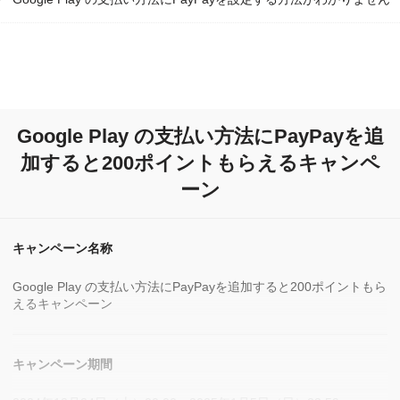
Google Play の支払い方法にPayPayを追
加すると200ポイントもらえるキャンペ
ーン
キャンペーン名称
Google Play の支払い方法にPayPayを追加すると200ポイントもら
えるキャンペーン
キャンペーン期間