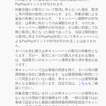
PayPayポイントが付与されます。
対象店舗との取引について取消し等となった場合、取消
し等の理由の如何にかかわらず、また、対象店舗による
返金の有無にかかわらず、「キャンペーン期間中の付与
合計」は将来に向かってのみ減額されます。そのため、
「キャンペーン期間中の付与合計」が上限に到達して以
降に取消し等となった場合であっても、当該上限到達か
ら取消し等までのPayPay決済について本キャンペーンに
よるPayPayポイントの付与が行われることはありませ
ん。
タバコを含む購入は本キャンペーンの取引の対象外とな
ります。万が一、取引にタバコの購入が含まれる場合
は、当該取引へのキャンペーン適用を取り消す場合があ
ります。
本キャンペーンではお客様の同意を得て、タバコ等の購
買情報が当社に連携されます。なお購買情報の利用につ
いて同意されていない場合、本キャンペーンは適用対象
外となる場合がございます。設定方法は、
こちら
をご確
認ください。
対象店舗で支払いを行ったが本キャンペーンが適用され
ないなどの理由で後日補填を行う際、一部の店舗ではお
客様で設定された最新の購買情報利用同意状況でキャン