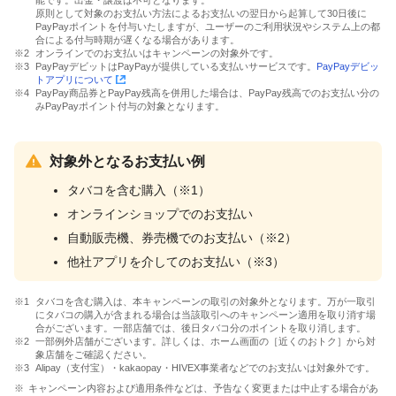
能です。出金・譲渡は不可となります。
原則として対象のお支払い方法によるお支払いの翌日から起算して30日後に
PayPayポイントを付与いたしますが、ユーザーのご利用状況やシステム上の都
合による付与時期が遅くなる場合があります。
オンラインでのお支払いはキャンペーンの対象外です。
PayPayデビットはPayPayが提供している支払いサービスです。
PayPayデビッ
トアプリについて
PayPay商品券とPayPay残高を併用した場合は、PayPay残高でのお支払い分の
みPayPayポイント付与の対象となります。
対象外となるお支払い例
タバコを含む購入（※1）
オンラインショップでのお支払い
自動販売機、券売機でのお支払い（※2）
他社アプリを介してのお支払い（※3）
タバコを含む購入は、本キャンペーンの取引の対象外となります。万が一取引
にタバコの購入が含まれる場合は当該取引へのキャンペーン適用を取り消す場
合がございます。一部店舗では、後日タバコ分のポイントを取り消します。
一部例外店舗がございます。詳しくは、ホーム画面の［近くのおトク］から対
象店舗をご確認ください。
Alipay（支付宝）・kakaopay・HIVEX事業者などでのお支払いは対象外です。
キャンペーン内容および適用条件などは、予告なく変更または中止する場合があ