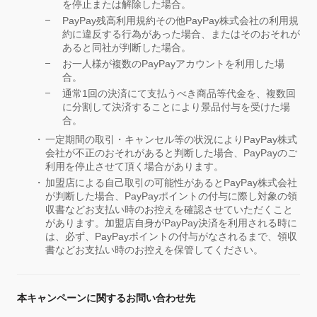
を停止または解除した場合。
PayPay残高利用規約その他PayPay株式会社の利用規
約に違反する行為があった場合、またはそのおそれが
あると同社が判断した場合。
お一人様が複数のPayPayアカウントを利用した場
合。
通常1回の決済にて支払うべき商品等代金を、複数回
に分割して決済することにより景品付与を受けた場
合。
一定期間の取引・キャンセル等の状況によりPayPay株式
会社が不正のおそれがあると判断した場合、PayPayのご
利用を停止させて頂く場合があります。
加盟店による自己取引の可能性があるとPayPay株式会社
が判断した場合、PayPayポイントの付与に際し対象の領
収書などお支払い時のお控えを確認させていただくこと
があります。加盟店自身がPayPay決済を利用される時に
は、必ず、PayPayポイントの付与がなされるまで、領収
書などお支払い時のお控えを保管してください。
本キャンペーンに関するお問い合わせ先