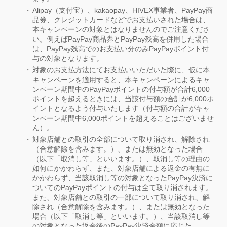
Alipay（支付宝）、kakaopay、HIVEX事業者、PayPay商
品券、クレジットカードなどでお支払いされた場合は、
本キャンペーンの対象とはなりませんのでご注意くださ
い。例えばPayPay商品券とPayPay残高を併用した場合
は、PayPay残高でのお支払い分のみPayPayポイント付
与の対象となります。
対象のお支払方法にてお支払いいただいた際に、仮に本
キャンペーンを適用すると、本キャンペーンによるキャ
ンペーン期間中のPayPayポイントの付与額が合計6,000
ポイントを超えるときには、当該付与額の合計が6,000ポ
イントとなるよう付与いたします（付与額の合計がキャ
ンペーン期間中6,000ポイントを超えることはございませ
ん）。
対象店舗との取引の全部について取り消され、解除され
（合意解除を含みます。）、または無効となった場合
（以下「取消し等」といいます。）、取消し等の理由の
如何にかかわらず、また、対象店舗による返金の有無に
かかわらず、当該取消し等の対象となったPayPay決済に
ついてのPayPayポイントの付与は全て取り消されます。
また、対象店舗との取引の一部について取り消され、解
除され（合意解除を含みます。）、または無効となった
場合（以下「取消し等」といいます。）、当該取消し等
の対象となった返金後のPayPay決済金額に応じた