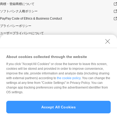
商標・登録商標について
ソフトバンク人権ポリシー
PayPay Code of Ethics & Business Conduct
プライバシーポリシー
ユーザープライバシーについて
ユーザーセキュリティについて
ウェブサイト利用規約
反社会的勢力に対する方針
About cookies collected through the website
勧誘方針
If you click "Accept All Cookies" or close the banner to leave this screen,
cookies will be stored and provided in order to improve convenience,
マネロン等基本方針
improve the site, provide information and analyze data (including sharing
カスタマーハラスメントに関する当社の考え方
with external partners) according to
the cookie policy
. You can change the
settings at any time from "Cookie Settings" in Privacy Policy. You can
change app tracking preferences using the advertisement identifier from
OS settings.
Accept All Cookies
© PayPay Corporation