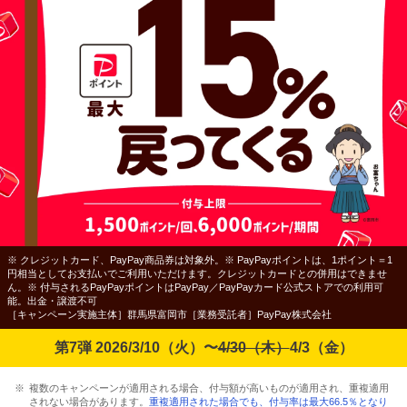
※ クレジットカード、PayPay商品券は対象外。※ PayPayポイントは、1ポイント＝1
円相当としてお支払いでご利用いただけます。クレジットカードとの併用はできませ
ん。※ 付与されるPayPayポイントはPayPay／PayPayカード公式ストアでの利用可
能。出金・譲渡不可
［キャンペーン実施主体］群馬県富岡市［業務受託者］PayPay株式会社
第7弾 2026/3/10（火）〜
4/30（木）
4/3（金）
複数のキャンペーンが適用される場合、付与額が高いものが適用され、重複適用
されない場合があります。
重複適用された場合でも、付与率は最大66.5％となり