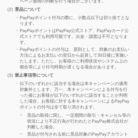
ペーン適用の判断を行う場合がございます。
景品について
PayPayポイント付与の際に、小数点以下は切り捨てとな
ります。
PayPayポイントはPayPay公式ストア、PayPayカード公
式ストアでも利用可能です。出金・譲渡は不可となりま
す。
PayPayポイントの付与は、原則として、対象のお支払い
方法によるお支払いの翌日から起算して30日後に実施い
たします。ただし、お客様のご利用状況やシステム上の
都合等により付与時期が遅くなる場合があります。
禁止事項等について
以下のいずれかに該当する場合は本キャンペーンの適用
対象外とします。万一、本キャンペーンによる付与を行
った後にお客様が以下のいずれかに該当することが判明
した場合、お客様に対する本キャンペーンによるPayPay
ポイントの付与は全て取り消されます。
景品の取得に関し、一定期間の取引・キャンセル等の
状況により不正行為が行われたとPayPay株式会社が
判断した場合。
景品が付与される前に景品対象のPayPayアカウント