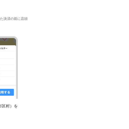
た決済の前に店頭
市区村）を