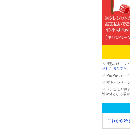
※ 複数のキャン
された場合でも、
※ PayPayカ
※ 本キャンペー
※ タバコなど特
対象外となる場合
これから始