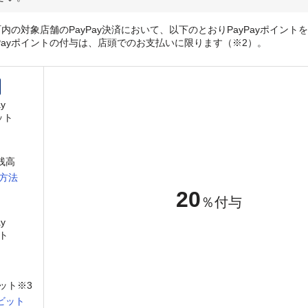
内の対象店舗のPayPay決済において、以下のとおりPayPayポイント
yPayポイントの付与は、店頭でのお支払いに限ります（※2）。
y
ット
y残高
方法
20
％付与
y
ト
ット※3
ビット