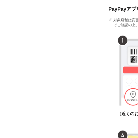
PayPayア
対象店舗は変
でご確認の上
［近くの