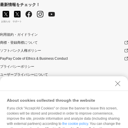
最新情報をチェック！
お知らせ
サポート
利用規約・ガイドライン
商標・登録商標について
ソフトバンク人権ポリシー
PayPay Code of Ethics & Business Conduct
プライバシーポリシー
ユーザープライバシーについて
ユーザーセキュリティについて
ウェブサイト利用規約
反社会的勢力に対する方針
About cookies collected through the website
勧誘方針
If you click "Accept All Cookies" or close the banner to leave this screen,
cookies will be stored and provided in order to improve convenience,
マネロン等基本方針
improve the site, provide information and analyze data (including sharing
カスタマーハラスメントに関する当社の考え方
with external partners) according to
the cookie policy
. You can change the