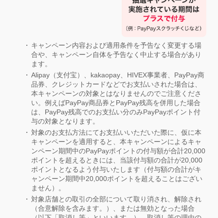
キャンペーン内容および適用条件を予告なく変更する場
合や、キャンペーン自体を予告なく中止する場合があり
ます。
Alipay（支付宝）、kakaopay、HIVEX事業者、PayPay商
品券、クレジットカードなどでお支払いされた場合は、
本キャンペーンの対象とはなりませんのでご注意くださ
い。例えばPayPay商品券とPayPay残高を併用した場合
は、PayPay残高でのお支払い分のみPayPayポイント付
与の対象となります。
対象のお支払方法にてお支払いいただいた際に、仮に本
キャンペーンを適用すると、本キャンペーンによるキャ
ンペーン期間中のPayPayポイントの付与額が合計20,000
ポイントを超えるときには、当該付与額の合計が20,000
ポイントとなるよう付与いたします（付与額の合計がキ
ャンペーン期間中20,000ポイントを超えることはござい
ません）。
対象店舗との取引の全部について取り消され、解除され
（合意解除を含みます。）、または無効となった場合
（以下「取消し等」といいます。）、取消し等の理由の