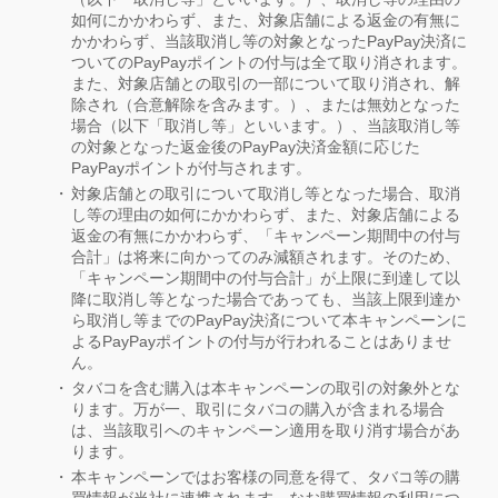
如何にかかわらず、また、対象店舗による返金の有無に
かかわらず、当該取消し等の対象となったPayPay決済に
ついてのPayPayポイントの付与は全て取り消されます。
また、対象店舗との取引の一部について取り消され、解
除され（合意解除を含みます。）、または無効となった
場合（以下「取消し等」といいます。）、当該取消し等
の対象となった返金後のPayPay決済金額に応じた
PayPayポイントが付与されます。
対象店舗との取引について取消し等となった場合、取消
し等の理由の如何にかかわらず、また、対象店舗による
返金の有無にかかわらず、「キャンペーン期間中の付与
合計」は将来に向かってのみ減額されます。そのため、
「キャンペーン期間中の付与合計」が上限に到達して以
降に取消し等となった場合であっても、当該上限到達か
ら取消し等までのPayPay決済について本キャンペーンに
よるPayPayポイントの付与が行われることはありませ
ん。
タバコを含む購入は本キャンペーンの取引の対象外とな
ります。万が一、取引にタバコの購入が含まれる場合
は、当該取引へのキャンペーン適用を取り消す場合があ
ります。
本キャンペーンではお客様の同意を得て、タバコ等の購
買情報が当社に連携されます。なお購買情報の利用につ