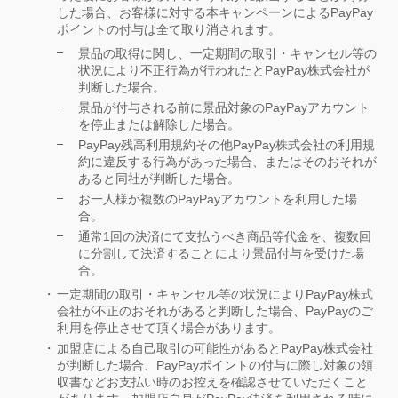
した場合、お客様に対する本キャンペーンによるPayPay
ポイントの付与は全て取り消されます。
景品の取得に関し、一定期間の取引・キャンセル等の
状況により不正行為が行われたとPayPay株式会社が
判断した場合。
景品が付与される前に景品対象のPayPayアカウント
を停止または解除した場合。
PayPay残高利用規約その他PayPay株式会社の利用規
約に違反する行為があった場合、またはそのおそれが
あると同社が判断した場合。
お一人様が複数のPayPayアカウントを利用した場
合。
通常1回の決済にて支払うべき商品等代金を、複数回
に分割して決済することにより景品付与を受けた場
合。
一定期間の取引・キャンセル等の状況によりPayPay株式
会社が不正のおそれがあると判断した場合、PayPayのご
利用を停止させて頂く場合があります。
加盟店による自己取引の可能性があるとPayPay株式会社
が判断した場合、PayPayポイントの付与に際し対象の領
収書などお支払い時のお控えを確認させていただくこと