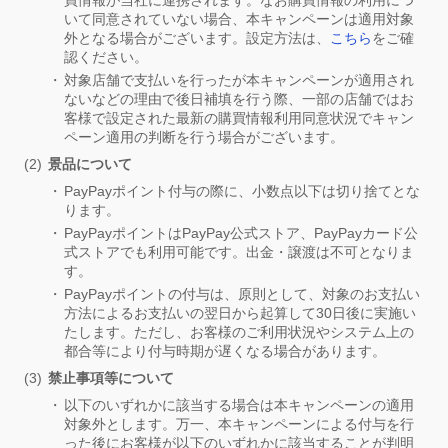
いて同意されていない場合、本キャンペーンは適用対象
外となる場合がございます。設定方法は、
こちら
をご確
認ください。
対象店舗で支払いを行ったが本キャンペーンが適用され
ないなどの理由で後日補填を行う際、一部の店舗ではお
客様で設定された最新の購買情報利用同意状況でキャン
ペーン適用の判断を行う場合がございます。
景品について
PayPayポイント付与の際に、小数点以下は切り捨てとな
ります。
PayPayポイントはPayPay公式ストア、PayPayカード公
式ストアでも利用可能です。出金・譲渡は不可となりま
す。
PayPayポイントの付与は、原則として、対象のお支払い
方法によるお支払いの翌日から起算して30日後に実施い
たします。ただし、お客様のご利用状況やシステム上の
都合等により付与時期が遅くなる場合があります。
禁止事項等について
以下のいずれかに該当する場合は本キャンペーンの適用
対象外とします。万一、本キャンペーンによる付与を行
った後にお客様が以下のいずれかに該当することが判明