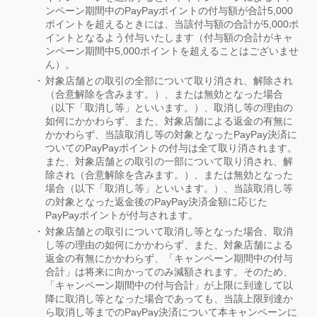
ンペーン期間中のPayPayポイントの付与額が合計5,000
ポイントを超えるときには、当該付与額の合計が5,000ポ
イントとなるよう付与いたします（付与額の合計がキャ
ンペーン期間中5,000ポイントを超えることはございませ
ん）。
対象店舗との取引の全部について取り消され、解除され
（合意解除を含みます。）、または無効となった場合
（以下「取消し等」といいます。）、取消し等の理由の
如何にかかわらず、また、対象店舗による返金の有無に
かかわらず、当該取消し等の対象となったPayPay決済に
ついてのPayPayポイントの付与は全て取り消されます。
また、対象店舗との取引の一部について取り消され、解
除され（合意解除を含みます。）、または無効となった
場合（以下「取消し等」といいます。）、当該取消し等
の対象となった返金後のPayPay決済金額に応じた
PayPayポイントが付与されます。
対象店舗との取引について取消し等となった場合、取消
し等の理由の如何にかかわらず、また、対象店舗による
返金の有無にかかわらず、「キャンペーン期間中の付与
合計」は将来に向かってのみ減額されます。そのため、
「キャンペーン期間中の付与合計」が上限に到達して以
降に取消し等となった場合であっても、当該上限到達か
ら取消し等までのPayPay決済について本キャンペーンに