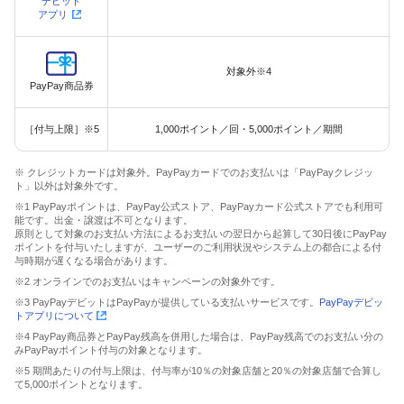
デビット
アプリ
対象外※4
PayPay商品券
［付与上限］※5
1,000ポイント／回・5,000ポイント／期間
※ クレジットカードは対象外。PayPayカードでのお支払いは「PayPayクレジッ
ト」以外は対象外です。
※1 PayPayポイントは、PayPay公式ストア、PayPayカード公式ストアでも利用可
能です。出金・譲渡は不可となります。
原則として対象のお支払い方法によるお支払いの翌日から起算して30日後にPayPay
ポイントを付与いたしますが、ユーザーのご利用状況やシステム上の都合による付
与時期が遅くなる場合があります。
※2 オンラインでのお支払いはキャンペーンの対象外です。
※3 PayPayデビットはPayPayが提供している支払いサービスです。
PayPayデビッ
トアプリについて
※4 PayPay商品券とPayPay残高を併用した場合は、PayPay残高でのお支払い分の
みPayPayポイント付与の対象となります。
※5 期間あたりの付与上限は、付与率が10％の対象店舗と20％の対象店舗で合算し
て5,000ポイントとなります。