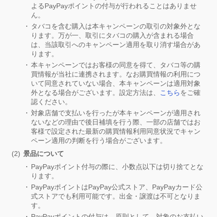
よるPayPayポイントの付与が行われることはありませ
ん。
タバコを含む購入は本キャンペーンの取引の対象外とな
ります。万が一、取引にタバコの購入が含まれる場合
は、当該取引へのキャンペーン適用を取り消す場合があ
ります。
本キャンペーンではお客様の同意を得て、タバコ等の購
買情報が当社に連携されます。なお購買情報の利用につ
いて同意されていない場合、本キャンペーンは適用対象
外となる場合がございます。設定方法は、
こちら
をご確
認ください。
対象店舗で支払いを行ったが本キャンペーンが適用され
ないなどの理由で後日補填を行う際、一部の店舗ではお
客様で設定された最新の購買情報利用同意状況でキャン
ペーン適用の判断を行う場合がございます。
景品について
PayPayポイント付与の際に、小数点以下は切り捨てとな
ります。
PayPayポイントはPayPay公式ストア、PayPayカード公
式ストアでも利用可能です。出金・譲渡は不可となりま
す。
PayPayポイントの付与は、原則として、対象のお支払い