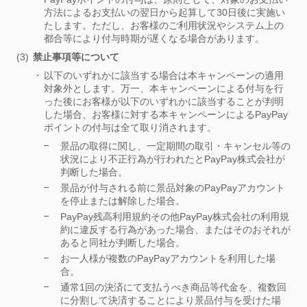
方法によるお支払いの翌日から起算して30日後に実施い
たします。ただし、お客様のご利用状況やシステム上の
都合等により付与時期が遅くなる場合があります。
禁止事項等について
以下のいずれかに該当する場合は本キャンペーンの適用
対象外とします。万一、本キャンペーンによる付与を行
った後にお客様が以下のいずれかに該当することが判明
した場合、お客様に対する本キャンペーンによるPayPay
ポイントの付与は全て取り消されます。
景品の取得に関し、一定期間の取引・キャンセル等の
状況により不正行為が行われたとPayPay株式会社が
判断した場合。
景品が付与される前に景品対象のPayPayアカウント
を停止または解除した場合。
PayPay残高利用規約その他PayPay株式会社の利用規
約に違反する行為があった場合、またはそのおそれが
あると同社が判断した場合。
お一人様が複数のPayPayアカウントを利用した場
合。
通常1回の決済にて支払うべき商品等代金を、複数回
に分割して決済することにより景品付与を受けた場