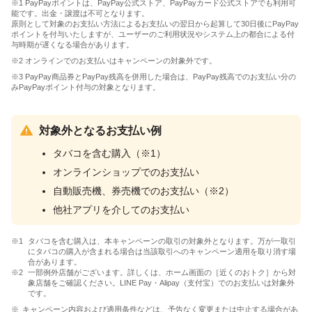
※1 PayPayポイントは、PayPay公式ストア、PayPayカード公式ストアでも利用可
能です。出金・譲渡は不可となります。
原則として対象のお支払い方法によるお支払いの翌日から起算して30日後にPayPay
ポイントを付与いたしますが、ユーザーのご利用状況やシステム上の都合による付
与時期が遅くなる場合があります。
※2 オンラインでのお支払いはキャンペーンの対象外です。
※3 PayPay商品券とPayPay残高を併用した場合は、PayPay残高でのお支払い分の
みPayPayポイント付与の対象となります。
対象外となるお支払い例
タバコを含む購入（※1）
オンラインショップでのお支払い
自動販売機、券売機でのお支払い（※2）
他社アプリを介してのお支払い
タバコを含む購入は、本キャンペーンの取引の対象外となります。万が一取引
にタバコの購入が含まれる場合は当該取引へのキャンペーン適用を取り消す場
合があります。
一部例外店舗がございます。詳しくは、ホーム画面の［近くのおトク］から対
象店舗をご確認ください。LINE Pay・Alipay（支付宝）でのお支払いは対象外
です。
キャンペーン内容および適用条件などは、予告なく変更または中止する場合があ