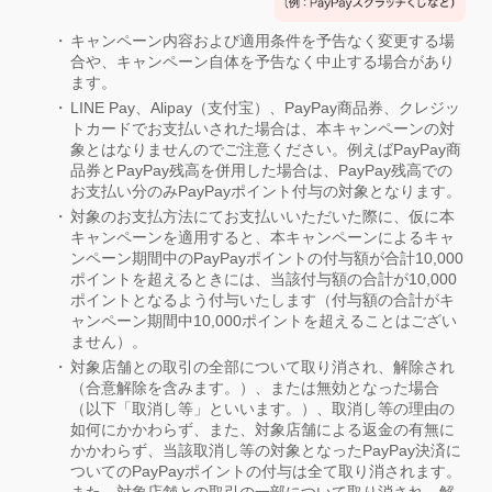
キャンペーン内容および適用条件を予告なく変更する場
合や、キャンペーン自体を予告なく中止する場合があり
ます。
LINE Pay、Alipay（支付宝）、PayPay商品券、クレジッ
トカードでお支払いされた場合は、本キャンペーンの対
象とはなりませんのでご注意ください。例えばPayPay商
品券とPayPay残高を併用した場合は、PayPay残高での
お支払い分のみPayPayポイント付与の対象となります。
対象のお支払方法にてお支払いいただいた際に、仮に本
キャンペーンを適用すると、本キャンペーンによるキャ
ンペーン期間中のPayPayポイントの付与額が合計10,000
ポイントを超えるときには、当該付与額の合計が10,000
ポイントとなるよう付与いたします（付与額の合計がキ
ャンペーン期間中10,000ポイントを超えることはござい
ません）。
対象店舗との取引の全部について取り消され、解除され
（合意解除を含みます。）、または無効となった場合
（以下「取消し等」といいます。）、取消し等の理由の
如何にかかわらず、また、対象店舗による返金の有無に
かかわらず、当該取消し等の対象となったPayPay決済に
ついてのPayPayポイントの付与は全て取り消されます。