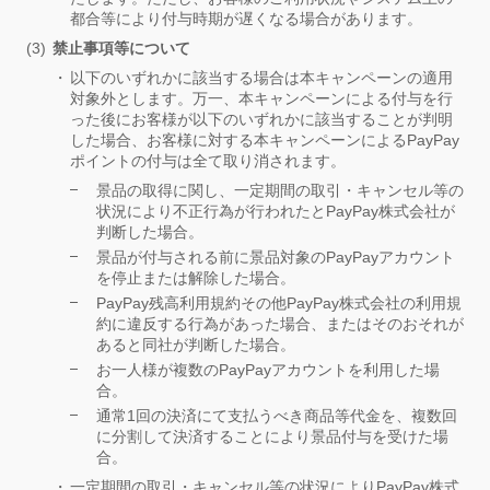
都合等により付与時期が遅くなる場合があります。
禁止事項等について
以下のいずれかに該当する場合は本キャンペーンの適用
対象外とします。万一、本キャンペーンによる付与を行
った後にお客様が以下のいずれかに該当することが判明
した場合、お客様に対する本キャンペーンによるPayPay
ポイントの付与は全て取り消されます。
景品の取得に関し、一定期間の取引・キャンセル等の
状況により不正行為が行われたとPayPay株式会社が
判断した場合。
景品が付与される前に景品対象のPayPayアカウント
を停止または解除した場合。
PayPay残高利用規約その他PayPay株式会社の利用規
約に違反する行為があった場合、またはそのおそれが
あると同社が判断した場合。
お一人様が複数のPayPayアカウントを利用した場
合。
通常1回の決済にて支払うべき商品等代金を、複数回
に分割して決済することにより景品付与を受けた場
合。
一定期間の取引・キャンセル等の状況によりPayPay株式