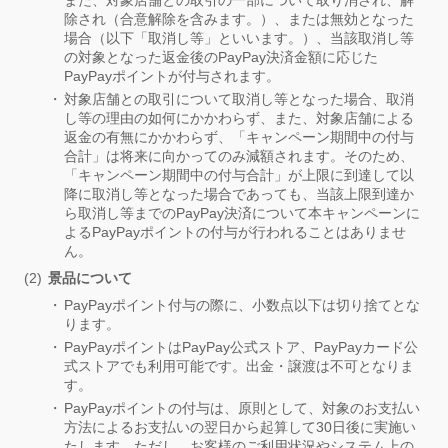
また、対象店舗との取引の一部について取り消され、解
除され（合意解除を含みます。）、または無効となった
場合（以下「取消し等」といいます。）、当該取消し等
の対象となった返金後のPayPay決済金額に応じた
PayPayポイントが付与されます。
対象店舗との取引について取消し等となった場合、取消
し等の理由の如何にかかわらず、また、対象店舗による
返金の有無にかかわらず、「キャンペーン期間中の付与
合計」は将来に向かってのみ減額されます。そのため、
「キャンペーン期間中の付与合計」が上限に到達して以
降に取消し等となった場合であっても、当該上限到達か
ら取消し等までのPayPay決済について本キャンペーンに
よるPayPayポイントの付与が行われることはありませ
ん。
景品について
PayPayポイント付与の際に、小数点以下は切り捨てとな
ります。
PayPayポイントはPayPay公式ストア、PayPayカード公
式ストアでも利用可能です。出金・譲渡は不可となりま
す。
PayPayポイントの付与は、原則として、対象のお支払い
方法によるお支払いの翌日から起算して30日後に実施い
たします。ただし、お客様のご利用状況やシステム上の