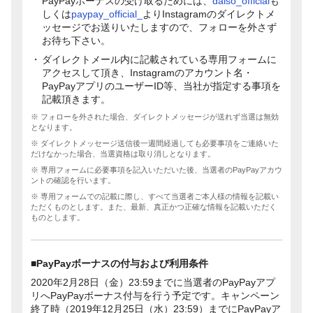
PayPayボーナスの受け取るためには、
daiso_official
も
しくは
paypay_official_
よりInstagramのダイレクトメ
ッセージでお送りいたしますので、フォローを外さず
お待ち下さい。
ダイレクトメール内に記載されている専用フォームに
アクセスして頂き、Instagramのアカウント名・
PayPayアプリのユーザーID等、当社が指定する事項を
記載頂きます。
※ フォローを外された場合、ダイレクトメッセージが送れず当選は無効
となります。
※ ダイレクトメッセージ送信後一週間経過しても必要事項をご連絡いた
だけなかった場合、当選資格は取り消しとなります。
※ 専用フォームに必要事項を記入いただいた後、当選者のPayPayアカウ
ントの確認を行います。
※ 専用フォームでの記載に際し、すべて当選者ご本人様の情報を記載い
ただくものとします。また、最新、真正かつ正確な情報を記載いただく
ものとします。
■PayPayボーナスの付与および利用条件
2020年2月28日（金）23:59までに当選者のPayPayアプ
リへPayPayボーナス付与を行う予定です。キャンペーン
終了時（2019年12月25日（水）23:59）までにPayPayア