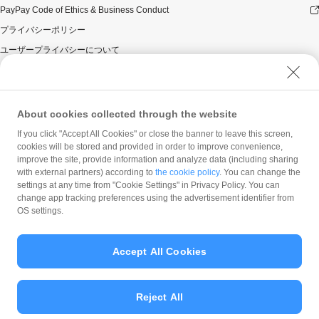
PayPay Code of Ethics & Business Conduct
プライバシーポリシー
ユーザープライバシーについて
ユーザーセキュリティについて
ウェブサイト利用規約
反社会的勢力に対する方針
About cookies collected through the website
勧誘方針
If you click "Accept All Cookies" or close the banner to leave this screen,
cookies will be stored and provided in order to improve convenience,
マネロン等基本方針
improve the site, provide information and analyze data (including sharing
カスタマーハラスメントに関する当社の考え方
with external partners) according to
the cookie policy
. You can change the
settings at any time from "Cookie Settings" in Privacy Policy. You can
change app tracking preferences using the advertisement identifier from
OS settings.
Accept All Cookies
© PayPay Corporation
Reject All