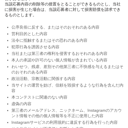
当該応募内容の削除等の措置をとることができるものとし、当社
に損害が生じた場合は、当該応募者に対して損害賠償を請求でき
るものとします。
公序良俗に反する、またはそのおそれのある内容
営利目的とした内容
法令に抵触するまたはその恐れのある内容
犯罪行為を誘因させる内容
当社または第三者の権利を侵害するおそれのある内容
本人の承認や許可のない個人情報が含まれている内容
わいせつ、残虐、差別その他第三者に不快感を与えるまたはそ
のおそれのある内容
政治活動、宗教活動に関係する内容
当サイトの運営を妨げ、信頼を毀損するような行為を含んだ内
容
本コンテストに関連のない内容
虚偽の内容
第三者のメールアドレス、ニックネーム、Instagramのアカウ
ント情報その他の個人情報等を不正に使用した内容
Instagramサービスの利用規約に違反する行為を行った内容