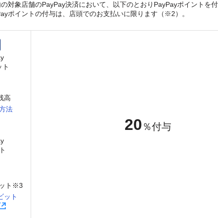
の対象店舗のPayPay決済において、以下のとおりPayPayポイントを
yPayポイントの付与は、店頭でのお支払いに限ります（※2）。
y
ット
y残高
方法
20
％付与
y
ト
ット※3
ビット