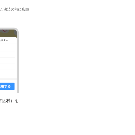
た決済の前に店頭
市区村）を