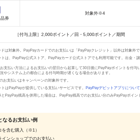
対象外※4
商品券
［付与上限］2,000ポイント／回・5,000ポイント／期間
ードは対象外。PayPayカードでのお支払いは「PayPayクレジット」以外は対象外
ポイントは、PayPay公式ストア、PayPayカード公式ストアでも利用可能です。出金
お支払い方法によるお支払いの翌日から起算して30日後にPayPayポイントを付与
況やシステム上の都合による付与時期が遅くなる場合があります。
でのお支払いはキャンペーンの対象外です。
デビットはPayPayが提供している支払いサービスです。
PayPayデビットアプリについて
商品券とPayPay残高を併用した場合は、PayPay残高でのお支払い分のみPayPayポ
となるお支払い例
コを含む購入（※1）
ラインショップでのお支払い