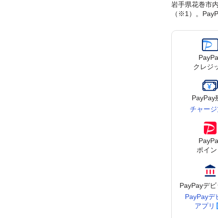
岩手県花巻市内
（※1）。Pa
PayPa
クレジ
PayPa
チャージ
PayPa
ポイン
PayPay
デビ
PayPay
デ
アプリ