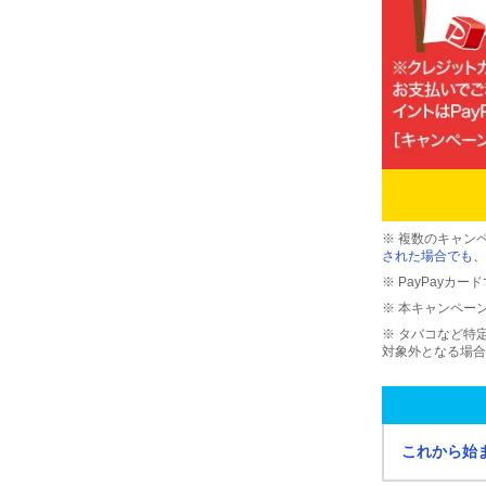
※ 複数のキャン
された場合でも、
※ PayPayカ
※ 本キャンペー
※ タバコなど特
対象外となる場合
これから始