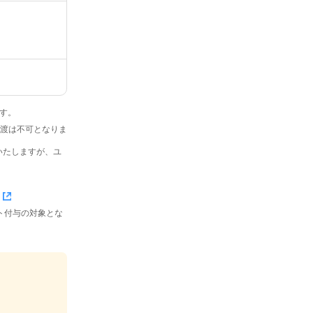
です。
・譲渡は不可となりま
いたしますが、ユ
イント付与の対象とな