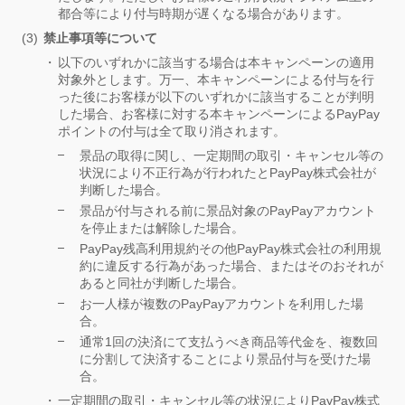
都合等により付与時期が遅くなる場合があります。
禁止事項等について
以下のいずれかに該当する場合は本キャンペーンの適用
対象外とします。万一、本キャンペーンによる付与を行
った後にお客様が以下のいずれかに該当することが判明
した場合、お客様に対する本キャンペーンによるPayPay
ポイントの付与は全て取り消されます。
景品の取得に関し、一定期間の取引・キャンセル等の
状況により不正行為が行われたとPayPay株式会社が
判断した場合。
景品が付与される前に景品対象のPayPayアカウント
を停止または解除した場合。
PayPay残高利用規約その他PayPay株式会社の利用規
約に違反する行為があった場合、またはそのおそれが
あると同社が判断した場合。
お一人様が複数のPayPayアカウントを利用した場
合。
通常1回の決済にて支払うべき商品等代金を、複数回
に分割して決済することにより景品付与を受けた場
合。
一定期間の取引・キャンセル等の状況によりPayPay株式