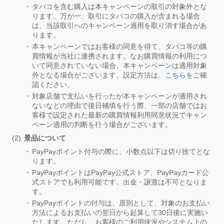
タバコを含む購入は本キャンペーンの取引の対象外とな
ります。万が一、取引にタバコの購入が含まれる場合
は、当該取引へのキャンペーン適用を取り消す場合があ
ります。
本キャンペーンではお客様の同意を得て、タバコ等の購
買情報が当社に連携されます。なお購買情報の利用につ
いて同意されていない場合、本キャンペーンは適用対象
外となる場合がございます。設定方法は、
こちら
をご確
認ください。
対象店舗で支払いを行ったが本キャンペーンが適用され
ないなどの理由で後日補填を行う際、一部の店舗ではお
客様で設定された最新の購買情報利用同意状況でキャン
ペーン適用の判断を行う場合がございます。
景品について
PayPayポイント付与の際に、小数点以下は切り捨てとな
ります。
PayPayポイントはPayPay公式ストア、PayPayカード公
式ストアでも利用可能です。出金・譲渡は不可となりま
す。
PayPayポイントの付与は、原則として、対象のお支払い
方法によるお支払いの翌日から起算して30日後に実施い
たします。ただし、お客様のご利用状況やシステム上の