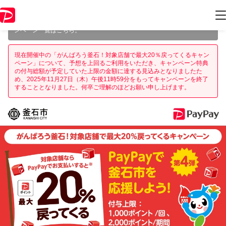
本キャンペーンは 2025年11月27日（木） 23:59 に終了致しました。ペ
ージ内の情報はキャンペーン終了時点のものになります。
開催中のキャ
ンペーン一覧はこちら
。
現在開催中の「がんばろう釜石！対象店舗で最大20％戻ってくるキャン
ペーン」について、予想を上回るご利用をいただき、キャンペーン特典
の付与総額が予定していた上限の金額に達する見込みとなりましたた
め、2025年11月27日（木）午後11時59分をもってキャンペーンを終了
することとなりました。何卒ご理解のほどお願い申し上げます。