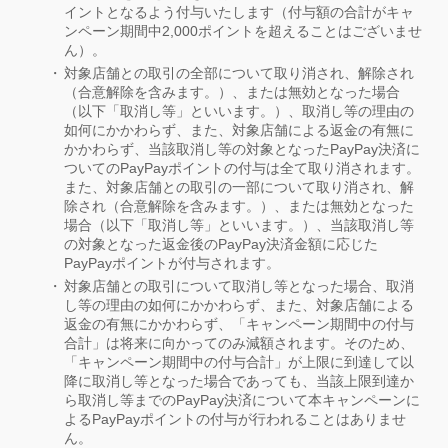
イントとなるよう付与いたします（付与額の合計がキャ
ンペーン期間中2,000ポイントを超えることはございませ
ん）。
対象店舗との取引の全部について取り消され、解除され
（合意解除を含みます。）、または無効となった場合
（以下「取消し等」といいます。）、取消し等の理由の
如何にかかわらず、また、対象店舗による返金の有無に
かかわらず、当該取消し等の対象となったPayPay決済に
ついてのPayPayポイントの付与は全て取り消されます。
また、対象店舗との取引の一部について取り消され、解
除され（合意解除を含みます。）、または無効となった
場合（以下「取消し等」といいます。）、当該取消し等
の対象となった返金後のPayPay決済金額に応じた
PayPayポイントが付与されます。
対象店舗との取引について取消し等となった場合、取消
し等の理由の如何にかかわらず、また、対象店舗による
返金の有無にかかわらず、「キャンペーン期間中の付与
合計」は将来に向かってのみ減額されます。そのため、
「キャンペーン期間中の付与合計」が上限に到達して以
降に取消し等となった場合であっても、当該上限到達か
ら取消し等までのPayPay決済について本キャンペーンに
よるPayPayポイントの付与が行われることはありませ
ん。