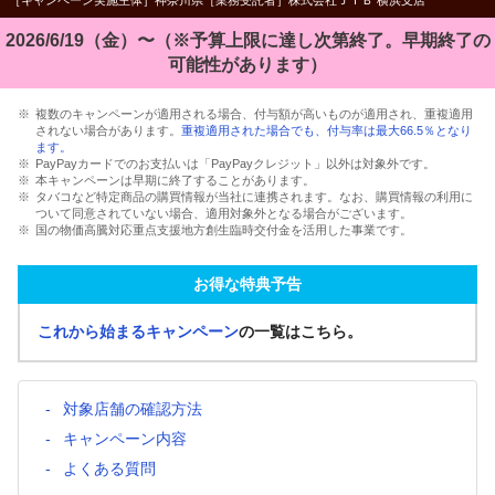
［キャンペーン実施主体］神奈川県［業務受託者］株式会社ＪＴＢ 横浜支店
2026/6/19（金）〜（※予算上限に達し次第終了。早期終了の
可能性があります）
複数のキャンペーンが適用される場合、付与額が高いものが適用され、重複適用
されない場合があります。
重複適用された場合でも、付与率は最大66.5％となり
ます。
PayPayカードでのお支払いは「PayPayクレジット」以外は対象外です。
本キャンペーンは早期に終了することがあります。
タバコなど特定商品の購買情報が当社に連携されます。なお、購買情報の利用に
ついて同意されていない場合、適用対象外となる場合がございます。
国の物価高騰対応重点支援地方創生臨時交付金を活用した事業です。
お得な特典予告
これから始まるキャンペーン
の一覧はこちら。
対象店舗の確認方法
キャンペーン内容
よくある質問