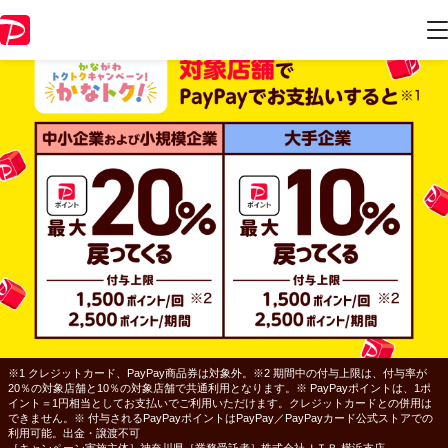
※1 クレジットカード、PayPay商品券は対象外。※2 期間中の付与上限は、付与率が
20％の対象店舗と10％の対象店舗で共通利用となります。※ PayPayポイントは、1ポ
イント＝1円相当としてお支払いでご利用いただけます。クレジットカードとの併用は
できません。※ 付与されるPayPayポイントはPayPay／PayPayカード公式ストアでの
利用可能。出金・譲渡不可