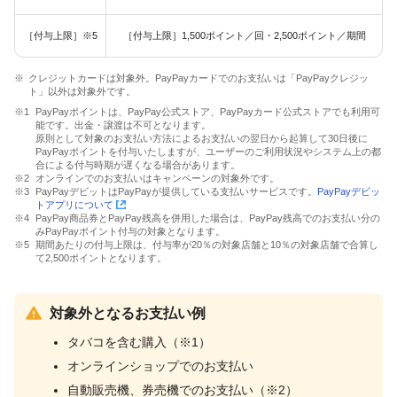
［付与上限］※5
［付与上限］1,500ポイント／回・2,500ポイント／期間
クレジットカードは対象外。PayPayカードでのお支払いは「PayPayクレジッ
ト」以外は対象外です。
PayPayポイントは、PayPay公式ストア、PayPayカード公式ストアでも利用可
能です。出金・譲渡は不可となります。
原則として対象のお支払い方法によるお支払いの翌日から起算して30日後に
PayPayポイントを付与いたしますが、ユーザーのご利用状況やシステム上の都
合による付与時期が遅くなる場合があります。
オンラインでのお支払いはキャンペーンの対象外です。
PayPayデビットはPayPayが提供している支払いサービスです。
PayPayデビッ
トアプリについて
PayPay商品券とPayPay残高を併用した場合は、PayPay残高でのお支払い分の
みPayPayポイント付与の対象となります。
期間あたりの付与上限は、付与率が20％の対象店舗と10％の対象店舗で合算し
て2,500ポイントとなります。
対象外となるお支払い例
タバコを含む購入（※1）
オンラインショップでのお支払い
自動販売機、券売機でのお支払い（※2）