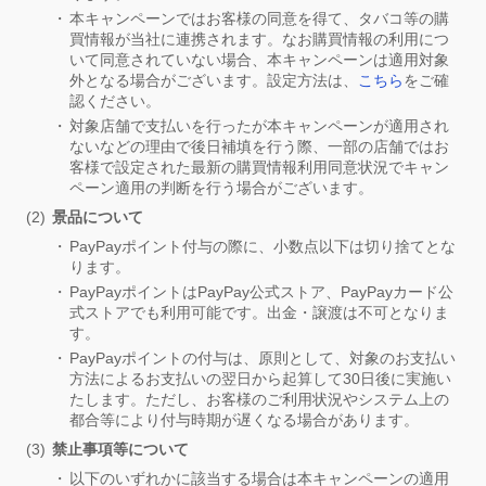
本キャンペーンではお客様の同意を得て、タバコ等の購
買情報が当社に連携されます。なお購買情報の利用につ
いて同意されていない場合、本キャンペーンは適用対象
外となる場合がございます。設定方法は、
こちら
をご確
認ください。
対象店舗で支払いを行ったが本キャンペーンが適用され
ないなどの理由で後日補填を行う際、一部の店舗ではお
客様で設定された最新の購買情報利用同意状況でキャン
ペーン適用の判断を行う場合がございます。
景品について
PayPayポイント付与の際に、小数点以下は切り捨てとな
ります。
PayPayポイントはPayPay公式ストア、PayPayカード公
式ストアでも利用可能です。出金・譲渡は不可となりま
す。
PayPayポイントの付与は、原則として、対象のお支払い
方法によるお支払いの翌日から起算して30日後に実施い
たします。ただし、お客様のご利用状況やシステム上の
都合等により付与時期が遅くなる場合があります。
禁止事項等について
以下のいずれかに該当する場合は本キャンペーンの適用