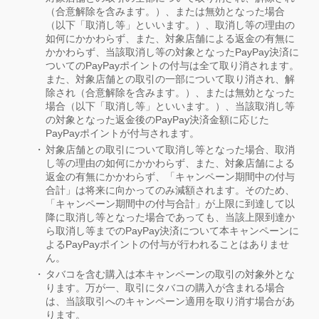
（合意解除を含みます。）、または無効となった場合
（以下「取消し等」といいます。）、取消し等の理由の
如何にかかわらず、また、対象店舗による返金の有無に
かかわらず、当該取消し等の対象となったPayPay決済に
ついてのPayPayポイントの付与は全て取り消されます。
また、対象店舗との取引の一部について取り消され、解
除され（合意解除を含みます。）、または無効となった
場合（以下「取消し等」といいます。）、当該取消し等
の対象となった返金後のPayPay決済金額に応じた
PayPayポイントが付与されます。
対象店舗との取引について取消し等となった場合、取消
し等の理由の如何にかかわらず、また、対象店舗による
返金の有無にかかわらず、「キャンペーン期間中の付与
合計」は将来に向かってのみ減額されます。そのため、
「キャンペーン期間中の付与合計」が上限に到達して以
降に取消し等となった場合であっても、当該上限到達か
ら取消し等までのPayPay決済について本キャンペーンに
よるPayPayポイントの付与が行われることはありませ
ん。
タバコを含む購入は本キャンペーンの取引の対象外とな
ります。万が一、取引にタバコの購入が含まれる場合
は、当該取引へのキャンペーン適用を取り消す場合があ
ります。