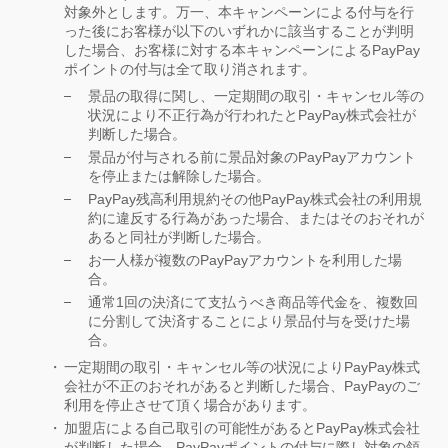
対象外とします。万一、本キャンペーンによる付与を行
った後にお客様が以下のいずれかに該当することが判明
した場合、お客様に対する本キャンペーンによるPayPay
ポイントの付与は全て取り消されます。
景品の取得に関し、一定期間の取引・キャンセル等の
状況により不正行為が行われたとPayPay株式会社が
判断した場合。
景品が付与される前に景品対象のPayPayアカウント
を停止または解除した場合。
PayPay残高利用規約その他PayPay株式会社の利用規
約に違反する行為があった場合、またはそのおそれが
あると同社が判断した場合。
お一人様が複数のPayPayアカウントを利用した場
合。
通常1回の決済にて支払うべき商品等代金を、複数回
に分割して決済することにより景品付与を受けた場
合。
一定期間の取引・キャンセル等の状況によりPayPay株式
会社が不正のおそれがあると判断した場合、PayPayのご
利用を停止させて頂く場合があります。
加盟店による自己取引の可能性があるとPayPay株式会社
が判断した場合、PayPayポイントの付与に際し対象の領