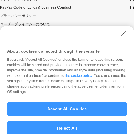
PayPay Code of Ethics & Business Conduct
プライバシーポリシー
ユーザープライバシーについて
ユーザーセキュリティについて
ウェブサイト利用規約
反社会的勢力に対する方針
About cookies collected through the website
勧誘方針
If you click "Accept All Cookies" or close the banner to leave this screen,
cookies will be stored and provided in order to improve convenience,
マネロン等基本方針
improve the site, provide information and analyze data (including sharing
カスタマーハラスメントに関する当社の考え方
with external partners) according to
the cookie policy
. You can change the
settings at any time from "Cookie Settings" in Privacy Policy. You can
change app tracking preferences using the advertisement identifier from
OS settings.
Accept All Cookies
© PayPay Corporation
Reject All