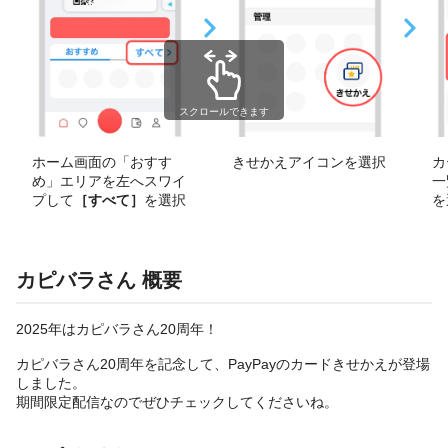
スクロールできます
きせかえアイコンを選択
カ
ホーム画面の「おすす
一
め」エリアを左へスワイ
を
プして
［すべて］
を選択
カピバラさん 概要
2025年はカピバラさん20周年！
カピバラさん20周年を記念して、PayPayのカードきせかえが登場
しました。
期間限定配信なのでぜひチェックしてくださいね。