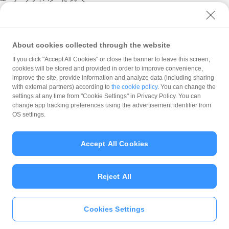
ユーザーセキュリティについて
ウェブサイト利用規約
反社会的勢力に対する方針
About cookies collected through the website
勧誘方針
If you click "Accept All Cookies" or close the banner to leave this screen,
cookies will be stored and provided in order to improve convenience,
マネロン等基本方針
improve the site, provide information and analyze data (including sharing
カスタマーハラスメントに関する当社の考え方
with external partners) according to
the cookie policy
. You can change the
settings at any time from "Cookie Settings" in Privacy Policy. You can
change app tracking preferences using the advertisement identifier from
OS settings.
Accept All Cookies
© PayPay Corporation
Reject All
Cookies Settings
いますぐ
PayPayアプリ
をダウンロ
ード
＞＞