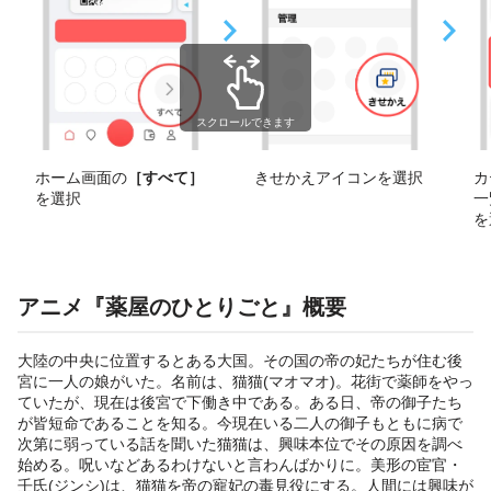
スクロールできます
ホーム画面の
［すべて］
きせかえアイコンを選択
カ
を選択
一
を
アニメ『薬屋のひとりごと』概要
大陸の中央に位置するとある大国。その国の帝の妃たちが住む後
宮に一人の娘がいた。名前は、猫猫(マオマオ)。花街で薬師をやっ
ていたが、現在は後宮で下働き中である。ある日、帝の御子たち
が皆短命であることを知る。今現在いる二人の御子もともに病で
次第に弱っている話を聞いた猫猫は、興味本位でその原因を調べ
始める。呪いなどあるわけないと言わんばかりに。美形の宦官・
壬氏(ジンシ)は、猫猫を帝の寵妃の毒見役にする。人間には興味が