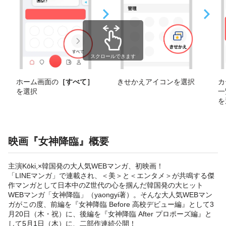
スクロールできます
ホーム画面の
［すべて］
きせかえアイコンを選択
カ
を選択
一
を
映画『女神降臨』概要
主演Kōki,×韓国発の大人気WEBマンガ、初映画！
「LINEマンガ」で連載され、＜美＞と＜エンタメ＞が共鳴する傑
作マンガとして日本中のZ世代の心を掴んだ韓国発の大ヒット
WEBマンガ「女神降臨」（yaongyi著）。そんな大人気WEBマン
ガがこの度、前編を『女神降臨 Before 高校デビュー編』として3
月20日（木・祝）に、後編を『女神降臨 After プロポーズ編』と
して5月1日（木）に、二部作連続公開！