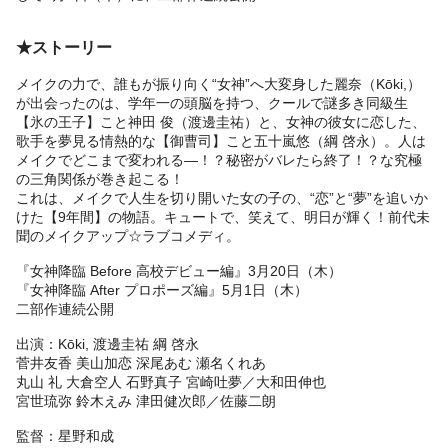
★ストーリー
メイクの力で、誰もが振り向く“女神”へ大変身した麗奈（Kōki,）
が出会ったのは、学年一の頭脳を持つ、クールで謎多き同級生
【氷の王子】こと神田 俊（渡邊圭祐）と、女神の彼女に恋した、
歌手を夢見る情熱的な【御曹司】こと五十嵐悠（綱 啓永）。人は
メイクでどこまで変われる―！？秘密がバレたら終了！？な究極
の三角関係が巻き起こる！
これは、メイクで人生を切り開いた女の子の、“恋”と“夢”を追いか
けた【9年間】の物語。キュートで、笑えて、明日が輝く！前代未
聞のメイクアップ☆ラブコメディ。
『女神降臨 Before 高校デビュー編』3月20日（木）
『女神降臨 After プロポーズ編』5月1日（木）
二部作連続公開
出演：Kōki, 渡邊圭祐 綱 啓永
菅井友香 美山加恋 深尾あむ 瀬名くれあ
丸山 礼 大倉空人 石野真子 宮崎吐夢／大和田伸也
宮世琉弥 鈴木えみ 津田健次郎／佐藤二朗
監督：星野和成