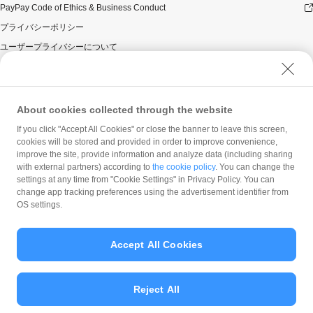
PayPay Code of Ethics & Business Conduct
プライバシーポリシー
ユーザープライバシーについて
ユーザーセキュリティについて
ウェブサイト利用規約
反社会的勢力に対する方針
About cookies collected through the website
勧誘方針
If you click "Accept All Cookies" or close the banner to leave this screen,
cookies will be stored and provided in order to improve convenience,
マネロン等基本方針
improve the site, provide information and analyze data (including sharing
カスタマーハラスメントに関する当社の考え方
with external partners) according to
the cookie policy
. You can change the
settings at any time from "Cookie Settings" in Privacy Policy. You can
change app tracking preferences using the advertisement identifier from
OS settings.
Accept All Cookies
© PayPay Corporation
Reject All