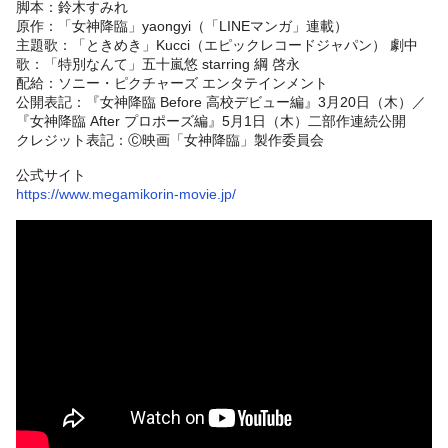
脚本：鈴木すみれ
原作：「女神降臨」yaongyi（「LINEマンガ」連載）
主題歌：「ときめき」Kucci（エピックレコードジャパン） 劇中
歌：「特別なんて」五十嵐悠 starring 綱 啓永
配給：ソニー・ピクチャーズ エンタテインメント
公開表記：『女神降臨 Before 高校デビュー編』3月20日（木）／
『女神降臨 After プロポーズ編』5月1日（木）二部作連続公開
クレジット表記：Ⓒ映画「女神降臨」製作委員会
公式サイト
https://www.megamikorin-movie.jp/