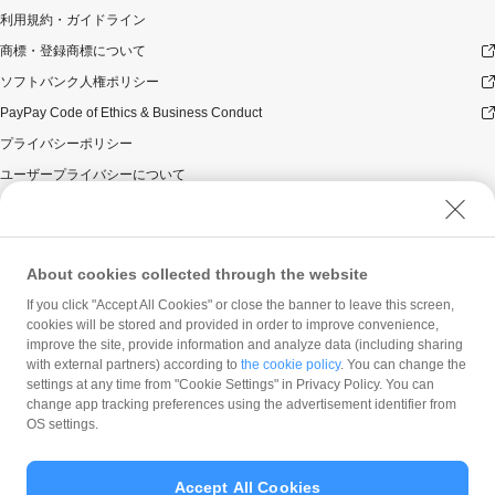
利用規約・ガイドライン
商標・登録商標について
ソフトバンク人権ポリシー
PayPay Code of Ethics & Business Conduct
プライバシーポリシー
ユーザープライバシーについて
ユーザーセキュリティについて
ウェブサイト利用規約
反社会的勢力に対する方針
About cookies collected through the website
勧誘方針
If you click "Accept All Cookies" or close the banner to leave this screen,
cookies will be stored and provided in order to improve convenience,
マネロン等基本方針
improve the site, provide information and analyze data (including sharing
カスタマーハラスメントに関する当社の考え方
with external partners) according to
the cookie policy
. You can change the
settings at any time from "Cookie Settings" in Privacy Policy. You can
change app tracking preferences using the advertisement identifier from
OS settings.
Accept All Cookies