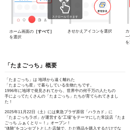
スクロールできます
きせかえアイコンを選択
カ
ホーム画面の
［すべて］
一
を選択
を
「たまごっち」概要
「たまごっち」は 地球から遠く離れた
「たまごっち星」で暮らしている生物たちです。
1996年に地球で発見されてから、世界中の何千万の人たちの
手によってたくさんの「たまごっち」たちが育てられてきまし
た！
2025年11月22日（土）には東急プラザ原宿「ハラカド」に
「たまごっちラボ」が運営する“工場”をテーマにした常設店『たま
ごっち ふぁくとり～！』オープン！
“体験”をコンセプトとした店舗で、ただ商品を購入するだけでな