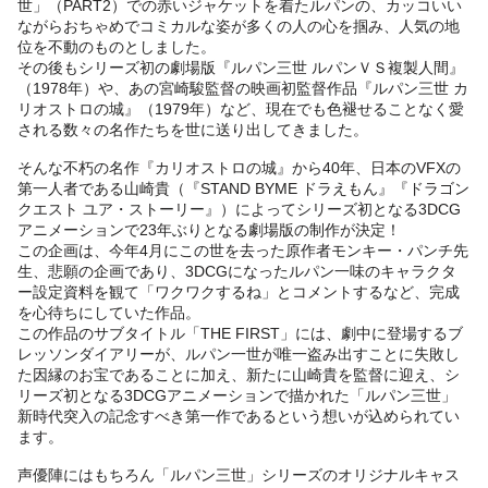
世」（PART2）での赤いジャケットを着たルパンの、カッコいい
ながらおちゃめでコミカルな姿が多くの人の心を掴み、人気の地
位を不動のものとしました。
その後もシリーズ初の劇場版『ルパン三世 ルパンＶＳ複製人間』
（1978年）や、あの宮崎駿監督の映画初監督作品『ルパン三世 カ
リオストロの城』（1979年）など、現在でも色褪せることなく愛
される数々の名作たちを世に送り出してきました。
そんな不朽の名作『カリオストロの城』から40年、日本のVFXの
第一人者である山崎貴（『STAND BYME ドラえもん』『ドラゴン
クエスト ユア・ストーリー』）によってシリーズ初となる3DCG
アニメーションで23年ぶりとなる劇場版の制作が決定！
この企画は、今年4月にこの世を去った原作者モンキー・パンチ先
生、悲願の企画であり、3DCGになったルパン一味のキャラクタ
ー設定資料を観て「ワクワクするね」とコメントするなど、完成
を心待ちにしていた作品。
この作品のサブタイトル「THE FIRST」には、劇中に登場するブ
レッソンダイアリーが、ルパン一世が唯一盗み出すことに失敗し
た因縁のお宝であることに加え、新たに山崎貴を監督に迎え、シ
リーズ初となる3DCGアニメーションで描かれた「ルパン三世」
新時代突入の記念すべき第一作であるという想いが込められてい
ます。
声優陣にはもちろん「ルパン三世」シリーズのオリジナルキャス