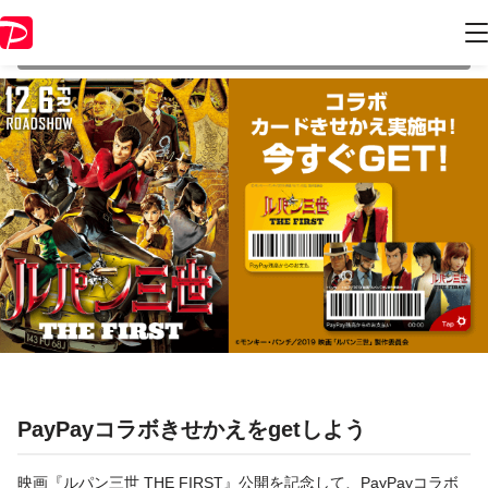
本キャンペーンは 2020年1月31日 23:59 に終了致しました。ページ内の
情報はキャンペーン終了時点のものになります。
PayPayコラボきせかえをgetしよう
映画『ルパン三世 THE FIRST』公開を記念して、PayPayコラボ