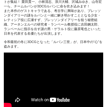
トが集結！ 栗田貫一、小林清志、浪川大輔、沢城みゆき、山寺宏
一ら、チームルパンが3DCGルパンに命を吹き込みます！
また本作のゲストキャラである、考古学に興味があり、ブレッソ
ンダイアリーの謎をルパンと一緒に解き明かすこととなる少女・
レティシア役に広瀬すず、ブレッソンダイアリーを狙う秘密組
織、アーネンエルベの研究者・ランベール教授役に吉田鋼太郎、
ランベールに指示を出す謎の男・ゲラルト役に藤原竜也といった
日本を代表する名優たちが出演します。
令和最初の冬に3DCGとなった「ルパン三世」が、日本中の“心”を
盗みます。