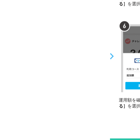
る］
を選
運用額を
る］
を選