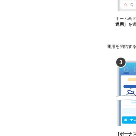
ホーム画
運用］
を
運用を開始す
［ボーナ