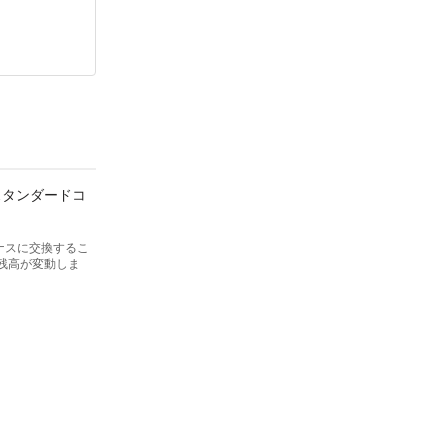
スタンダードコ
ナスに交換するこ
残高が変動しま