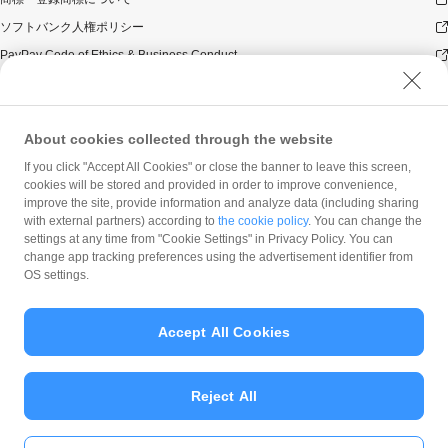
ソフトバンク人権ポリシー
PayPay Code of Ethics & Business Conduct
プライバシーポリシー
ユーザープライバシーについて
About cookies collected through the website
ユーザーセキュリティについて
ウェブサイト利用規約
If you click "Accept All Cookies" or close the banner to leave this screen,
cookies will be stored and provided in order to improve convenience,
反社会的勢力に対する方針
improve the site, provide information and analyze data (including sharing
with external partners) according to
the cookie policy
. You can change the
勧誘方針
settings at any time from "Cookie Settings" in Privacy Policy. You can
マネロン等基本方針
change app tracking preferences using the advertisement identifier from
OS settings.
カスタマーハラスメントに関する当社の考え方
Accept All Cookies
Reject All
© PayPay Corporation