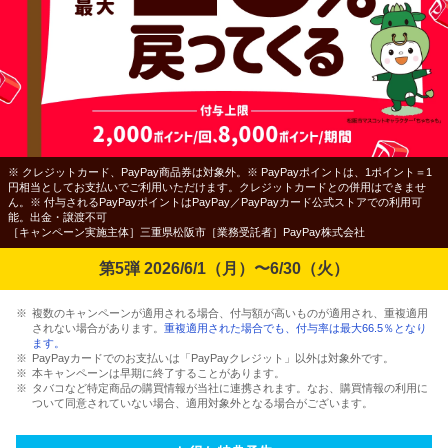
※ クレジットカード、PayPay商品券は対象外。※ PayPayポイントは、1ポイント＝1
円相当としてお支払いでご利用いただけます。クレジットカードとの併用はできませ
ん。※ 付与されるPayPayポイントはPayPay／PayPayカード公式ストアでの利用可
能。出金・譲渡不可
［キャンペーン実施主体］三重県松阪市［業務受託者］PayPay株式会社
第5弾 2026/6/1（月）〜6/30（火）
複数のキャンペーンが適用される場合、付与額が高いものが適用され、重複適用
されない場合があります。
重複適用された場合でも、付与率は最大66.5％となり
ます。
PayPayカードでのお支払いは「PayPayクレジット」以外は対象外です。
本キャンペーンは早期に終了することがあります。
タバコなど特定商品の購買情報が当社に連携されます。なお、購買情報の利用に
ついて同意されていない場合、適用対象外となる場合がございます。