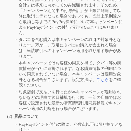
合計」は将来に向かってのみ減額されます。そのため、
「キャンペーン期間中の付与合計」が上限に到達して以
降に取消し等となった場合であっても、当該上限到達か
ら取消し等までのPayPay決済について本キャンペーンに
よるPayPayポイントの付与が行われることはありませ
ん。
タバコを含む購入は本キャンペーンの取引の対象外とな
ります。万が一、取引にタバコの購入が含まれる場合
は、当該取引へのキャンペーン適用を取り消す場合があ
ります。
本キャンペーンではお客様の同意を得て、タバコ等の購
買情報が当社に連携されます。なお購買情報の利用につ
いて同意されていない場合、本キャンペーンは適用対象
外となる場合がございます。設定方法は、
こちら
をご確
認ください。
対象店舗で支払いを行ったが本キャンペーンが適用され
ないなどの理由で後日補填を行う際、一部の店舗ではお
客様で設定された最新の購買情報利用同意状況でキャン
ペーン適用の判断を行う場合がございます。
景品について
PayPayポイント付与の際に、小数点以下は切り捨てとな
ります。