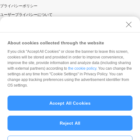
プライバシーポリシー
ユーザープライバシーについて
ユーザーセキュリティについて
ウェブサイト利用規約
反社会的勢力に対する方針
About cookies collected through the website
勧誘方針
If you click "Accept All Cookies" or close the banner to leave this screen,
cookies will be stored and provided in order to improve convenience,
マネロン等基本方針
improve the site, provide information and analyze data (including sharing
カスタマーハラスメントに関する当社の考え方
with external partners) according to
the cookie policy
. You can change the
settings at any time from "Cookie Settings" in Privacy Policy. You can
change app tracking preferences using the advertisement identifier from
OS settings.
Accept All Cookies
© PayPay Corporation
Reject All