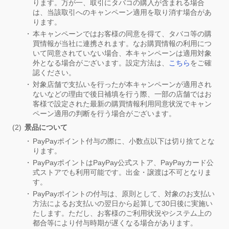
ります。万が一、取引にタバコの購入が含まれる場合
は、当該取引へのキャンペーン適用を取り消す場合があ
ります。
本キャンペーンではお客様の同意を得て、タバコ等の購
買情報が当社に連携されます。なお購買情報の利用につ
いて同意されていない場合、本キャンペーンは適用対象
外となる場合がございます。設定方法は、
こちら
をご確
認ください。
対象店舗で支払いを行ったが本キャンペーンが適用され
ないなどの理由で後日補填を行う際、一部の店舗ではお
客様で設定された最新の購買情報利用同意状況でキャン
ペーン適用の判断を行う場合がございます。
景品について
PayPayポイント付与の際に、小数点以下は切り捨てとな
ります。
PayPayポイントはPayPay公式ストア、PayPayカード公
式ストアでも利用可能です。出金・譲渡は不可となりま
す。
PayPayポイントの付与は、原則として、対象のお支払い
方法によるお支払いの翌日から起算して30日後に実施い
たします。ただし、お客様のご利用状況やシステム上の
都合等により付与時期が遅くなる場合があります。