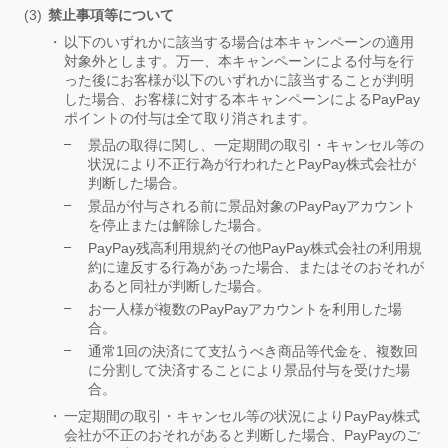
禁止事項等について
以下のいずれかに該当する場合は本キャンペーンの適用
対象外とします。万一、本キャンペーンによる付与を行
った後にお客様が以下のいずれかに該当することが判明
した場合、お客様に対する本キャンペーンによるPayPay
ポイントの付与は全て取り消されます。
景品の取得に関し、一定期間の取引・キャンセル等の
状況により不正行為が行われたとPayPay株式会社が
判断した場合。
景品が付与される前に景品対象のPayPayアカウント
を停止または解除した場合。
PayPay残高利用規約その他PayPay株式会社の利用規
約に違反する行為があった場合、またはそのおそれが
あると同社が判断した場合。
お一人様が複数のPayPayアカウントを利用した場
合。
通常1回の決済にて支払うべき商品等代金を、複数回
に分割して決済することにより景品付与を受けた場
合。
一定期間の取引・キャンセル等の状況によりPayPay株式
会社が不正のおそれがあると判断した場合、PayPayのご