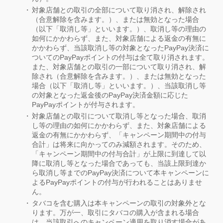
対象店舗との取引の全部について取り消され、解除され
（合意解除を含みます。）、または無効となった場合
（以下「取消し等」といいます。）、取消し等の理由の
如何にかかわらず、また、対象店舗による返金の有無に
かかわらず、当該取消し等の対象となったPayPay決済に
ついてのPayPayポイントの付与は全て取り消されます。
また、対象店舗との取引の一部について取り消され、解
除され（合意解除を含みます。）、または無効となった
場合（以下「取消し等」といいます。）、当該取消し等
の対象となった返金後のPayPay決済金額に応じた
PayPayポイントが付与されます。
対象店舗との取引について取消し等となった場合、取消
し等の理由の如何にかかわらず、また、対象店舗による
返金の有無にかかわらず、「キャンペーン期間中の付与
合計」は将来に向かってのみ減額されます。そのため、
「キャンペーン期間中の付与合計」が上限に到達して以
降に取消し等となった場合であっても、当該上限到達か
ら取消し等までのPayPay決済について本キャンペーンに
よるPayPayポイントの付与が行われることはありませ
ん。
タバコを含む購入は本キャンペーンの取引の対象外とな
ります。万が一、取引にタバコの購入が含まれる場合
は、当該取引へのキャンペーン適用を取り消す場合があ