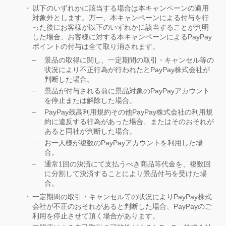
以下のいずれかに該当する場合は本キャンペーンの適用
対象外とします。万一、本キャンペーンによる付与を行
った後にお客様が以下のいずれかに該当することが判明
した場合、お客様に対する本キャンペーンによるPayPay
ポイントの付与は全て取り消されます。
景品の取得に関し、一定期間の取引・キャンセル等の
状況により不正行為が行われたとPayPay株式会社が
判断した場合。
景品が付与される前に景品対象のPayPayアカウント
を停止または解除した場合。
PayPay残高利用規約その他PayPay株式会社の利用規
約に違反する行為があった場合、またはそのおそれが
あると同社が判断した場合。
お一人様が複数のPayPayアカウントを利用した場
合。
通常1回の決済にて支払うべき商品等代金を、複数回
に分割して決済することにより景品付与を受けた場
合。
一定期間の取引・キャンセル等の状況によりPayPay株式
会社が不正のおそれがあると判断した場合、PayPayのご
利用を停止させて頂く場合があります。