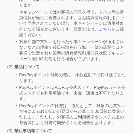
ります。
本キャンペーンではお客様の同意を得て、タバコ等の購
買情報が当社に連携されます。なお購買情報の利用につ
いて同意されていない場合、本キャンペーンは適用対象
外となる場合がございます。設定方法は、
こちら
をご確
認ください。
対象店舗で支払いを行ったが本キャンペーンが適用され
ないなどの理由で後日補填を行う際、一部の店舗ではお
客様で設定された最新の購買情報利用同意状況でキャン
ペーン適用の判断を行う場合がございます。
景品について
PayPayポイント付与の際に、小数点以下は切り捨てとな
ります。
PayPayポイントはPayPay公式ストア、PayPayカード公
式ストアでも利用可能です。出金・譲渡は不可となりま
す。
PayPayポイントの付与は、原則として、対象のお支払い
方法によるお支払いの翌日から起算して30日後に実施い
たします。ただし、お客様のご利用状況やシステム上の
都合等により付与時期が遅くなる場合があります。
禁止事項等について